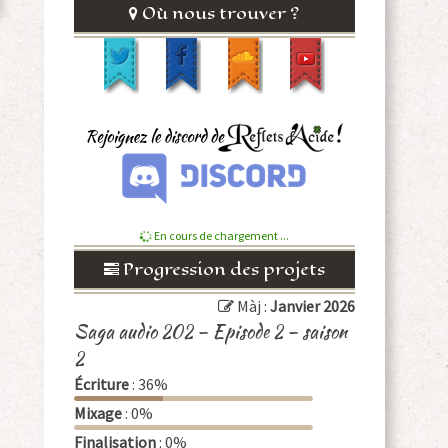
Où nous trouver ?
En cours de chargement ...
Progression des projets
Màj :
Janvier 2026
Saga audio 202 – Episode 2 – saison
2
Écriture
: 36%
Mixage
: 0%
Finalisation
: 0%