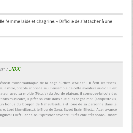
le femme laide et chagrine. « Difficile de s’attacher à une
ur :
JBX
éateur monomaniaque de la saga "Reflets d’Acide" : il écrit les textes,
, il mixe, bricole et brode seul l'ensemble de cette aventure audio ! Il est
éateur avec sa moitié (Pétulia) du Jeu de plateau, il compose-bricole des
ations musicales, il prête sa voix dans quelques sagas mp3 (Adoprixtoxis,
 un bonus du Donjon de Naheulbeuk...) et joue de sa personne dans la
et Lord Moneillon...), le Blog de Gaea, Sweet Brain Effect...! Âge : avancé
gines : Forêt Landaise. Expression favorite : "Très chic, très sobre... smart