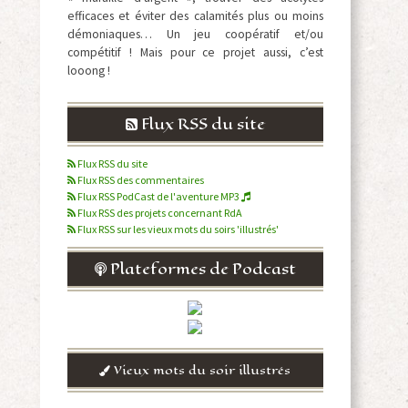
efficaces et éviter des calamités plus ou moins
démoniaques… Un jeu coopératif et/ou
compétitif ! Mais pour ce projet aussi, c’est
looong !
Flux RSS du site
Flux RSS du site
Flux RSS des commentaires
Flux RSS PodCast de l'aventure MP3
Flux RSS des projets concernant RdA
Flux RSS sur les vieux mots du soirs 'illustrés'
Plateformes de Podcast
Vieux mots du soir illustrés