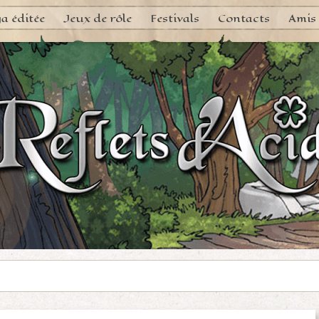
a éditée
Jeux de rôle
Festivals
Contacts
Amis