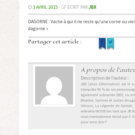
3 AVRIL 2015
-
ECRIT PAR
JBX
DAGORNE : Vache à qui il ne reste qu’une corne ou vieil
dagorne »
Partager cet article :
A propos de l'aute
Description de l'auteur :
JBX (alias Zéhirmahnn) est le cr
interprète 95 % de ses personnages
également scénariste (BD), co-cr
Bluettes, hymnes et autres divag
Velvorn, La Légende de Xantah,
websérie NOOB (en tant que JB dix 
mais mentalement divisé par 3. Ori
pour ainsi dire !"