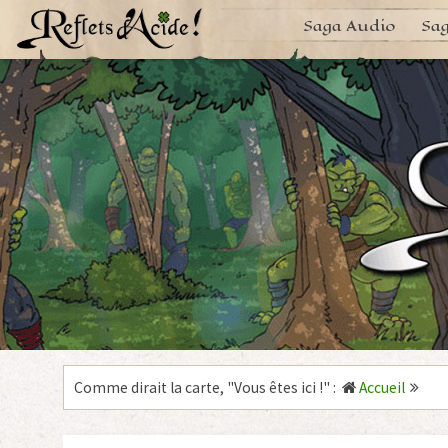
Aller
Saga Audio
Sag
au
contenu
Comme dirait la carte, "
Vous êtes ici !
"
:
Accueil