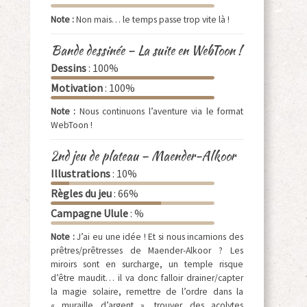
Note :
Non mais… le temps passe trop vite là !
Bande dessinée – La suite en WebToon !
Dessins
: 100%
Motivation
: 100%
Note :
Nous continuons l’aventure via le format
WebToon !
2nd jeu de plateau – Maender-Alkoor
Illustrations
: 10%
Règles du jeu
: 66%
Campagne Ulule
: %
Note :
J’ai eu une idée ! Et si nous incarnions des
prêtres/prêtresses de Maender-Alkoor ? Les
miroirs sont en surcharge, un temple risque
d’être maudit… il va donc falloir drainer/capter
la magie solaire, remettre de l’ordre dans la
« muraille d’argent », trouver des acolytes