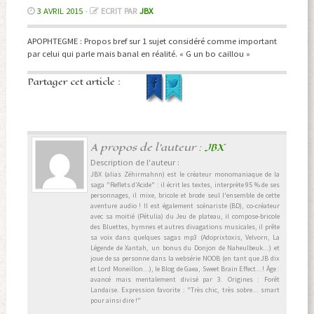
3 AVRIL 2015
-
ECRIT PAR
JBX
APOPHTEGME : Propos bref sur 1 sujet considéré comme important
par celui qui parle mais banal en réalité. « G un bo caillou »
Partager cet article :
A propos de l'auteur :
JBX
Description de l'auteur :
JBX (alias Zéhirmahnn) est le créateur monomaniaque de la
saga "Reflets d’Acide" : il écrit les textes, interprète 95 % de ses
personnages, il mixe, bricole et brode seul l'ensemble de cette
aventure audio ! Il est également scénariste (BD), co-créateur
avec sa moitié (Pétulia) du Jeu de plateau, il compose-bricole
des Bluettes, hymnes et autres divagations musicales, il prête
sa voix dans quelques sagas mp3 (Adoprixtoxis, Velvorn, La
Légende de Xantah, un bonus du Donjon de Naheulbeuk...) et
joue de sa personne dans la websérie NOOB (en tant que JB dix
et Lord Moneillon...), le Blog de Gaea, Sweet Brain Effect...! Âge :
avancé mais mentalement divisé par 3. Origines : Forêt
Landaise. Expression favorite : "Très chic, très sobre... smart
pour ainsi dire !"