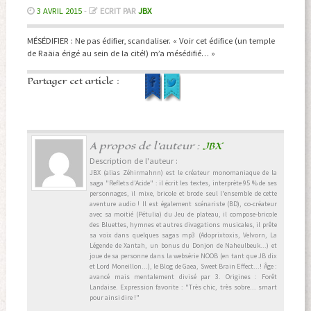
3 AVRIL 2015
-
ECRIT PAR
JBX
MÉSÉDIFIER : Ne pas édifier, scandaliser. « Voir cet édifice (un temple
de Raäia érigé au sein de la cité!) m’a mésédifié… »
Partager cet article :
A propos de l'auteur :
JBX
Description de l'auteur :
JBX (alias Zéhirmahnn) est le créateur monomaniaque de la
saga "Reflets d’Acide" : il écrit les textes, interprète 95 % de ses
personnages, il mixe, bricole et brode seul l'ensemble de cette
aventure audio ! Il est également scénariste (BD), co-créateur
avec sa moitié (Pétulia) du Jeu de plateau, il compose-bricole
des Bluettes, hymnes et autres divagations musicales, il prête
sa voix dans quelques sagas mp3 (Adoprixtoxis, Velvorn, La
Légende de Xantah, un bonus du Donjon de Naheulbeuk...) et
joue de sa personne dans la websérie NOOB (en tant que JB dix
et Lord Moneillon...), le Blog de Gaea, Sweet Brain Effect...! Âge :
avancé mais mentalement divisé par 3. Origines : Forêt
Landaise. Expression favorite : "Très chic, très sobre... smart
pour ainsi dire !"