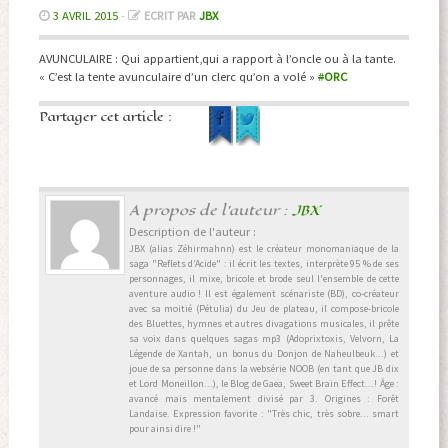
3 AVRIL 2015
-
ECRIT PAR
JBX
AVUNCULAIRE : Qui appartient,qui a rapport à l’oncle ou à la tante.
« C’est la tente avunculaire d’un clerc qu’on a volé »
#
ORC
Partager cet article :
A propos de l'auteur :
JBX
Description de l'auteur :
JBX (alias Zéhirmahnn) est le créateur monomaniaque de la
saga "Reflets d’Acide" : il écrit les textes, interprète 95 % de ses
personnages, il mixe, bricole et brode seul l'ensemble de cette
aventure audio ! Il est également scénariste (BD), co-créateur
avec sa moitié (Pétulia) du Jeu de plateau, il compose-bricole
des Bluettes, hymnes et autres divagations musicales, il prête
sa voix dans quelques sagas mp3 (Adoprixtoxis, Velvorn, La
Légende de Xantah, un bonus du Donjon de Naheulbeuk...) et
joue de sa personne dans la websérie NOOB (en tant que JB dix
et Lord Moneillon...), le Blog de Gaea, Sweet Brain Effect...! Âge :
avancé mais mentalement divisé par 3. Origines : Forêt
Landaise. Expression favorite : "Très chic, très sobre... smart
pour ainsi dire !"