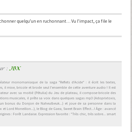
onner quelqu’un en ruchonnant… Vu l’impact, ça file le
ur :
JBX
éateur monomaniaque de la saga "Reflets d’Acide" : il écrit les textes,
, il mixe, bricole et brode seul l'ensemble de cette aventure audio ! Il est
éateur avec sa moitié (Pétulia) du Jeu de plateau, il compose-bricole des
ations musicales, il prête sa voix dans quelques sagas mp3 (Adoprixtoxis,
 un bonus du Donjon de Naheulbeuk...) et joue de sa personne dans la
et Lord Moneillon...), le Blog de Gaea, Sweet Brain Effect...! Âge : avancé
gines : Forêt Landaise. Expression favorite : "Très chic, très sobre... smart