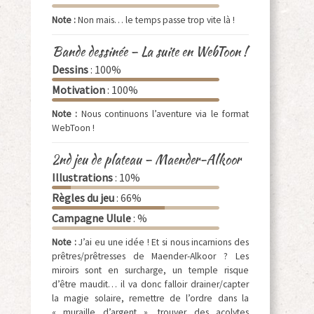
Note :
Non mais… le temps passe trop vite là !
Bande dessinée – La suite en WebToon !
Dessins
: 100%
Motivation
: 100%
Note :
Nous continuons l’aventure via le format
WebToon !
2nd jeu de plateau – Maender-Alkoor
Illustrations
: 10%
Règles du jeu
: 66%
Campagne Ulule
: %
Note :
J’ai eu une idée ! Et si nous incarnions des
prêtres/prêtresses de Maender-Alkoor ? Les
miroirs sont en surcharge, un temple risque
d’être maudit… il va donc falloir drainer/capter
la magie solaire, remettre de l’ordre dans la
« muraille d’argent », trouver des acolytes