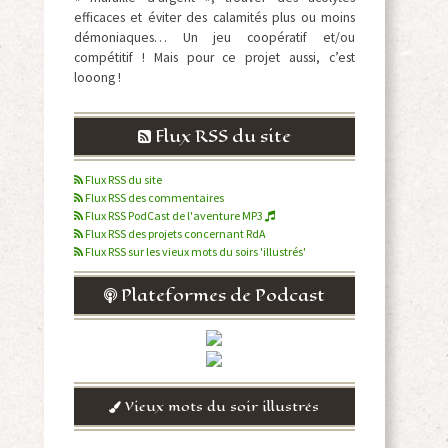
efficaces et éviter des calamités plus ou moins
démoniaques… Un jeu coopératif et/ou
compétitif ! Mais pour ce projet aussi, c’est
looong !
Flux RSS du site
Flux RSS du site
Flux RSS des commentaires
Flux RSS PodCast de l'aventure MP3
Flux RSS des projets concernant RdA
Flux RSS sur les vieux mots du soirs 'illustrés'
Plateformes de Podcast
Vieux mots du soir illustrés