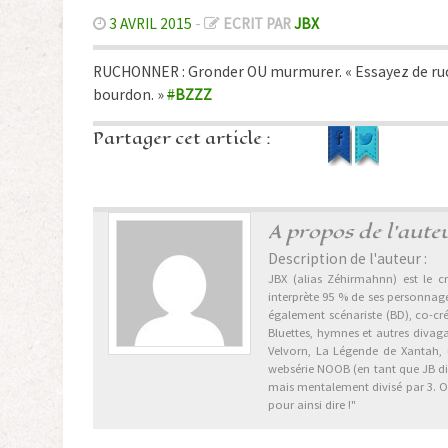
3 AVRIL 2015
-
ECRIT PAR
JBX
RUCHONNER : Gronder OU murmurer. « Essayez de ruch
bourdon. »
#
BZZZ
Partager cet article :
A propos de l'aute
Description de l'auteur :
JBX (alias Zéhirmahnn) est le cr
interprète 95 % de ses personnages
également scénariste (BD), co-cr
Bluettes, hymnes et autres divag
Velvorn, La Légende de Xantah,
websérie NOOB (en tant que JB dix 
mais mentalement divisé par 3. Ori
pour ainsi dire !"