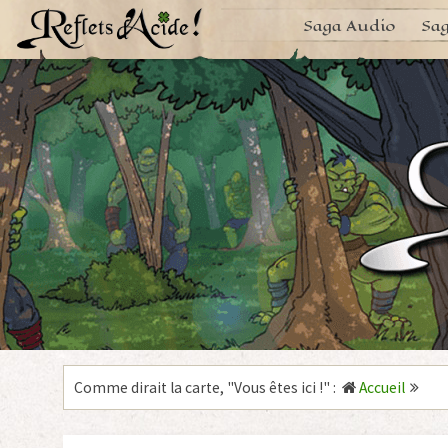
Aller
Saga Audio
Sag
au
contenu
Comme dirait la carte, "
Vous êtes ici !
"
:
Accueil