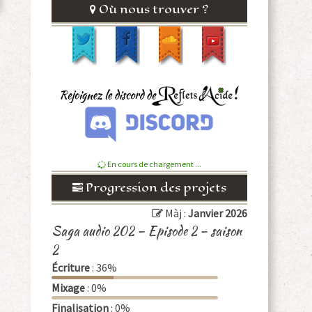
Où nous trouver ?
En cours de chargement ...
Progression des projets
Màj :
Janvier 2026
Saga audio 202 – Episode 2 – saison
2
Écriture
: 36%
Mixage
: 0%
Finalisation
: 0%