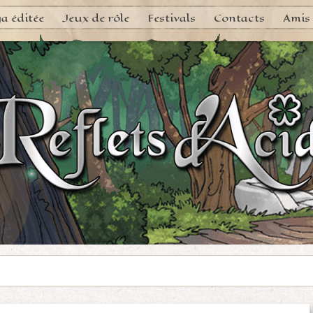
a éditée
Jeux de rôle
Festivals
Contacts
Amis