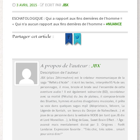
3 AVRIL 2015
-
ECRIT PAR
JBX
ESCHATOLOGIQUE : Qui a rapport aux fins dernières de l’homme =
« Qui n’a aucun rapport aux fins derrières de l’homme »
#
NUANCE
Partager cet article :
A propos de l'auteur :
JBX
Description de l'auteur :
JBX (alias Zéhirmahnn) est le créateur monomaniaque de la
saga "Reflets d’Acide" : il écrit les textes, interprète 95 % de ses
personnages, il mixe, bricole et brode seul l'ensemble de cette
aventure audio ! Il est également scénariste (BD), co-créateur
avec sa moitié (Pétulia) du Jeu de plateau, il compose-bricole
des Bluettes, hymnes et autres divagations musicales, il prête
sa voix dans quelques sagas mp3 (Adoprixtoxis, Velvorn, La
Légende de Xantah, un bonus du Donjon de Naheulbeuk...) et
joue de sa personne dans la websérie NOOB (en tant que JB dix
et Lord Moneillon...), le Blog de Gaea, Sweet Brain Effect...! Âge :
avancé mais mentalement divisé par 3. Origines : Forêt
Landaise. Expression favorite : "Très chic, très sobre... smart
pour ainsi dire !"