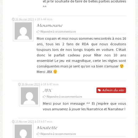
et je te souhaite de faire de belles parties acidulées
^^
16 février 2021 à 18 h 44 min
Moumoune
Répondre à ce commentaire
Mon copain et moi nous sommes rencontrés à nos 16
ans, tous les 2 fans de RDA que nous écoutons
toujours lors de nos longs trajets en voiture. C’était
donc le parfait cadeau pour fêter nos 10 ans
ensemble! Le jeu est magnifique, certe les règles sont
conséquentes mais je sent qu’on va bien s’amuser
Merci JBX
16 février 2021 à 18 h 47 min
JBX
Admin
du site
Répondre à ce commentaire
Merci pour ton message ^^ Et j’espère que vous
vous amuserez à jouer les Narratrice et Narrateur !
15 février 2021 à 13 h 07 min
Moutette
Répondre à ce commentaire