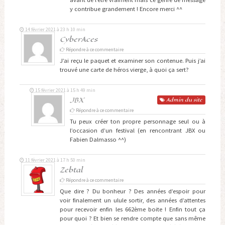
y contribue grandement ! Encore merci ^^
14 février 2021 à 23 h 10 min
CyberAces
Répondre à ce commentaire
J’ai reçu le paquet et examiner son contenue. Puis j’ai
trouvé une carte de héros vierge, à quoi ça sert?
15 février 2021 à 15 h 49 min
JBX
Admin
du site
Répondre à ce commentaire
Tu peux créer ton propre personnage seul ou à
l’occasion d’un festival (en rencontrant JBX ou
Fabien Dalmasso ^^)
11 février 2021 à 17 h 50 min
Zebtal
Répondre à ce commentaire
Que dire ? Du bonheur ? Des années d’espoir pour
voir finalement un ulule sortir, des années d’attentes
pour recevoir enfin les 662ème boite ! Enfin tout ça
pour quoi ? Et bien se rendre compte que sans même