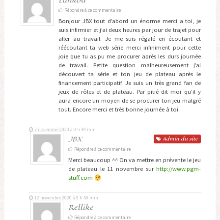
Lankou
Répondre à ce commentaire
Bonjour JBX tout d’abord un énorme merci a toi, je
suis infirmier et j’ai deux heures par jour de trajet pour
aller au travail. Je me suis régalé en écoutant et
réécoutant ta web série merci infiniment pour cette
joie que tu as pu me procurer après les durs journée
de travail. Petite question malheureusement j’ai
découvert ta série et ton jeu de plateau après le
financement participatif. Je suis un très grand fan de
jeux de rôles et de plateau. Par pitié dit moi qu’il y
aura encore un moyen de se procurer ton jeu malgré
tout. Encore merci et très bonne journée à toi.
7 novembre 2020 à 0 h 39 min
JBX
Admin
du site
Répondre à ce commentaire
Merci beaucoup ^^ On va mettre en prévente le jeu
de plateau le 11 novembre sur
http://www.pgm-
stuff.com
12 novembre 2020 à 9 h 50 min
Rellike
Répondre à ce commentaire