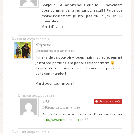
Bonjour JBX avions-nous que le 11 novembre
pour commander le jeu sur pgm stuff ? Parce que
malheureusement je n’ai pas vu le jeu ce 12
novembre.
Merci d’avance.
6 octobre 2020 à 0 h 49 min
Sephix
Répondre à ce commentaire
Il me tarde de pouvoir y jouer, mais malheureusement
je n’ai pas participé à la phase de financement
J’espère de tout mon coeur qu’il y aura une possibilité
de le commander !!
Merci pour tout encore !
7 novembre 2020 à 0 h 36 min
JBX
Admin
du site
Répondre à ce commentaire
On va le mettre en vente le 11 novembre sur
http://www.pgm-stuff.com
^^
22 juillet 2020 à 2 h 37 min