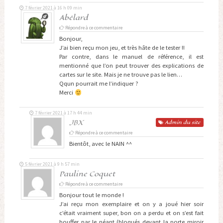
7 février 2021 à 16 h 09 min
Abélard
Répondre à ce commentaire
Bonjour,
J’ai bien reçu mon jeu, et très hâte de le tester !!
Par contre, dans le manuel de référence, il est
mentionné que l’on peut trouver des explications de
cartes sur le site. Mais je ne trouve pas le lien…
Qqun pourrait me l’indiquer ?
Merci
7 février 2021 à 17 h 44 min
JBX
Admin
du site
Répondre à ce commentaire
Bientôt, avec le NAIN ^^
5 février 2021 à 9 h 57 min
Pauline Coquet
Répondre à ce commentaire
Bonjour tout le monde !
J’ai reçu mon exemplaire et on y a joué hier soir
c’était vraiment super, bon on a perdu et on s’est fait
bouffer par le néant (bloqués devant la porte miroir