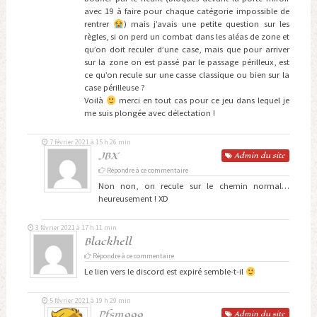
avec 19 à faire pour chaque catégorie impossible de
rentrer
) mais j’avais une petite question sur les
règles, si on perd un combat dans les aléas de zone et
qu’on doit reculer d’une case, mais que pour arriver
sur la zone on est passé par le passage périlleux, est
ce qu’on recule sur une casse classique ou bien sur la
case périlleuse ?
Voilà
merci en tout cas pour ce jeu dans lequel je
me suis plongée avec délectation !
7 février 2021 à 15 h 26 min
JBX
Admin
du site
Répondre à ce commentaire
Non non, on recule sur le chemin normal…
heureusement ! XD
3 février 2021 à 17 h 11 min
Blackhell
Répondre à ce commentaire
Le lien vers le discord est expiré semble-t-il
5 février 2021 à 19 h 29 min
Pfsm999
Admin
du site