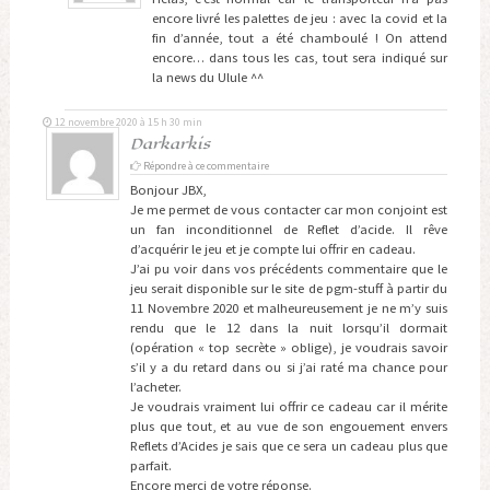
encore livré les palettes de jeu : avec la covid et la
fin d’année, tout a été chamboulé ! On attend
encore… dans tous les cas, tout sera indiqué sur
la news du Ulule ^^
12 novembre 2020 à 15 h 30 min
Darkarkis
Répondre à ce commentaire
Bonjour JBX,
Je me permet de vous contacter car mon conjoint est
un fan inconditionnel de Reflet d’acide. Il rêve
d’acquérir le jeu et je compte lui offrir en cadeau.
J’ai pu voir dans vos précédents commentaire que le
jeu serait disponible sur le site de pgm-stuff à partir du
11 Novembre 2020 et malheureusement je ne m’y suis
rendu que le 12 dans la nuit lorsqu’il dormait
(opération « top secrète » oblige), je voudrais savoir
s’il y a du retard dans ou si j’ai raté ma chance pour
l’acheter.
Je voudrais vraiment lui offrir ce cadeau car il mérite
plus que tout, et au vue de son engouement envers
Reflets d’Acides je sais que ce sera un cadeau plus que
parfait.
Encore merci de votre réponse.