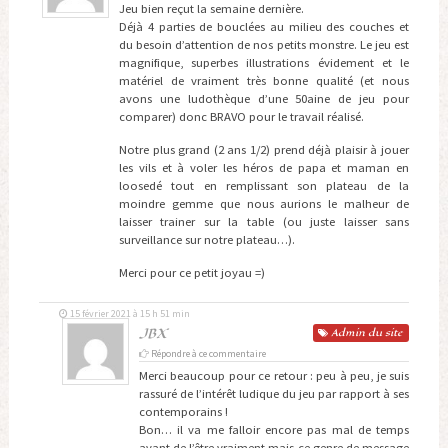
Jeu bien reçut la semaine dernière.
Déjà 4 parties de bouclées au milieu des couches et
du besoin d’attention de nos petits monstre. Le jeu est
magnifique, superbes illustrations évidement et le
matériel de vraiment très bonne qualité (et nous
avons une ludothèque d’une 50aine de jeu pour
comparer) donc BRAVO pour le travail réalisé.
Notre plus grand (2 ans 1/2) prend déjà plaisir à jouer
les vils et à voler les héros de papa et maman en
loosedé tout en remplissant son plateau de la
moindre gemme que nous aurions le malheur de
laisser trainer sur la table (ou juste laisser sans
surveillance sur notre plateau…).
Merci pour ce petit joyau =)
15 février 2021 à 15 h 51 min
JBX
Admin
du site
Répondre à ce commentaire
Merci beaucoup pour ce retour : peu à peu, je suis
rassuré de l’intérêt ludique du jeu par rapport à ses
contemporains !
Bon… il va me falloir encore pas mal de temps
avant de l’être vraiment mais ce genre de message