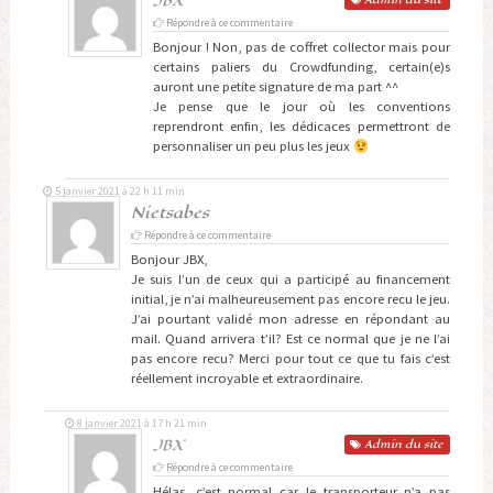
JBX
Répondre à ce commentaire
Bonjour ! Non, pas de coffret collector mais pour
certains paliers du Crowdfunding, certain(e)s
auront une petite signature de ma part ^^
Je pense que le jour où les conventions
reprendront enfin, les dédicaces permettront de
personnaliser un peu plus les jeux
5 janvier 2021 à 22 h 11 min
Nietsabes
Répondre à ce commentaire
Bonjour JBX,
Je suis l’un de ceux qui a participé au financement
initial, je n’ai malheureusement pas encore recu le jeu.
J’ai pourtant validé mon adresse en répondant au
mail. Quand arrivera t’il? Est ce normal que je ne l’ai
pas encore recu? Merci pour tout ce que tu fais c’est
réellement incroyable et extraordinaire.
8 janvier 2021 à 17 h 21 min
JBX
Admin
du site
Répondre à ce commentaire
Hélas, c’est normal car le transporteur n’a pas