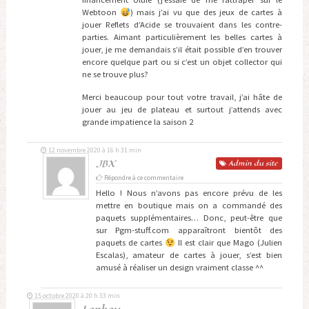
Webtoon
) mais j’ai vu que des jeux de cartes à
jouer Reflets d’Acide se trouvaient dans les contre-
parties. Aimant particulièrement les belles cartes à
jouer, je me demandais s’il était possible d’en trouver
encore quelque part ou si c’est un objet collector qui
ne se trouve plus?
Merci beaucoup pour tout votre travail, j’ai hâte de
jouer au jeu de plateau et surtout j’attends avec
grande impatience la saison 2
12 novembre 2020 à 16 h 31 min
JBX
Admin
du site
Répondre à ce commentaire
Hello ! Nous n’avons pas encore prévu de les
mettre en boutique mais on a commandé des
paquets supplémentaires… Donc, peut-être que
sur Pgm-stuff.com apparaîtront bientôt des
paquets de cartes
Il est clair que Mago (Julien
Escalas), amateur de cartes à jouer, s’est bien
amusé à réaliser un design vraiment classe ^^
15 octobre 2020 à 20 h 33 min