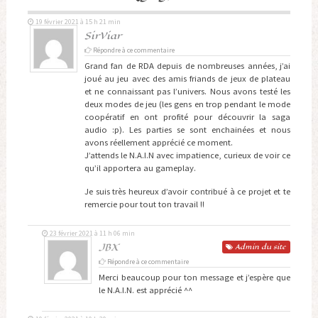
19 février 2021 à 15 h 21 min
SirViar
Répondre à ce commentaire
Grand fan de RDA depuis de nombreuses années, j’ai
joué au jeu avec des amis friands de jeux de plateau
et ne connaissant pas l’univers. Nous avons testé les
deux modes de jeu (les gens en trop pendant le mode
coopératif en ont profité pour découvrir la saga
audio :p). Les parties se sont enchainées et nous
avons réellement apprécié ce moment.
J’attends le N.A.I.N avec impatience, curieux de voir ce
qu’il apportera au gameplay.
Je suis très heureux d’avoir contribué à ce projet et te
remercie pour tout ton travail !!
23 février 2021 à 11 h 06 min
JBX
Admin
du site
Répondre à ce commentaire
Merci beaucoup pour ton message et j’espère que
le N.A.I.N. est apprécié ^^