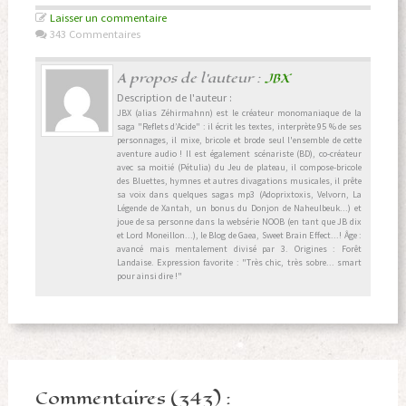
Laisser un commentaire
343 Commentaires
A propos de l'auteur :
JBX
Description de l'auteur :
JBX (alias Zéhirmahnn) est le créateur monomaniaque de la
saga "Reflets d’Acide" : il écrit les textes, interprète 95 % de ses
personnages, il mixe, bricole et brode seul l'ensemble de cette
aventure audio ! Il est également scénariste (BD), co-créateur
avec sa moitié (Pétulia) du Jeu de plateau, il compose-bricole
des Bluettes, hymnes et autres divagations musicales, il prête
sa voix dans quelques sagas mp3 (Adoprixtoxis, Velvorn, La
Légende de Xantah, un bonus du Donjon de Naheulbeuk...) et
joue de sa personne dans la websérie NOOB (en tant que JB dix
et Lord Moneillon...), le Blog de Gaea, Sweet Brain Effect...! Âge :
avancé mais mentalement divisé par 3. Origines : Forêt
Landaise. Expression favorite : "Très chic, très sobre... smart
pour ainsi dire !"
Commentaires (343) :