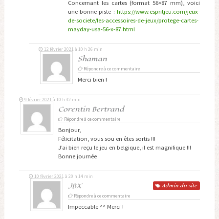
Concernant les cartes (format 56×87 mm), voici
une bonne piste :
https://www.espritjeu.com/jeux-
de-societe/les-accessoires-de-jeux/protege-cartes-
mayday-usa-56-x-87.html
12 février 2021 à 10 h 26 min
Shaman
Répondre à ce commentaire
Merci bien !
9 février 2021 à 10 h 32 min
Corentin Bertrand
Répondre à ce commentaire
Bonjour,
Félicitation, vous sou en êtes sortis !!!
J’ai bien reçu le jeu en belgique, il est magnifique !!!
Bonne journée
10 février 2021 à 20 h 14 min
JBX
Admin
du site
Répondre à ce commentaire
Impeccable ^^ Merci !