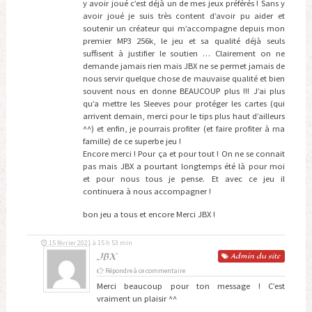
y avoir joué c’est déjà un de mes jeux préférés ! Sans y
avoir joué je suis très content d’avoir pu aider et
soutenir un créateur qui m’accompagne depuis mon
premier MP3 256k, le jeu et sa qualité déjà seuls
suffisent à justifier le soutien … Clairement on ne
demande jamais rien mais JBX ne se permet jamais de
nous servir quelque chose de mauvaise qualité et bien
souvent nous en donne BEAUCOUP plus !!! J’ai plus
qu’a mettre les Sleeves pour protéger les cartes (qui
arrivent demain, merci pour le tips plus haut d’ailleurs
^^) et enfin, je pourrais profiter (et faire profiter à ma
famille) de ce superbe jeu !
Encore merci ! Pour ça et pour tout ! On ne se connait
pas mais JBX a pourtant longtemps été là pour moi
et pour nous tous je pense. Et avec ce jeu il
continuera à nous accompagner !
bon jeu a tous et encore Merci JBX !
15 février 2021 à 15 h 53 min
JBX
Admin
du site
Répondre à ce commentaire
Merci beaucoup pour ton message ! C’est
vraiment un plaisir ^^