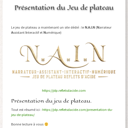
Présentation du Jeu de plateau
Le jeu de plateau a maintenant un site dédié : le
N.A.I.N
(
N
arrateur
A
ssistant
I
nteractif et
N
umérique)
https://jdp.refletsdacide.com
Présentation du jeu de plateau.
Tout est résumé ici :
https://jdp.refletsdacide.com/presentation-du-
jeu-de-plateau/
Bonne lecture à vous