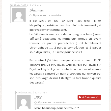
9 février 2021 à 18 h 29 min
Shaman
Répondre à ce commentaire
Il est 17h30 et TOUT VA BIEN . Jeu reçu ! Il est
Magnifique , extrêmement bien fini, très immersif , et
incroyablement satisfaisant.
Le fait d’avoir une sorte de campagne a faire ( avec
difficulté adaptable et nombreux bonus en ayant
terminé les parties précédentes ) est terriblement
chronophage …. 2 parties compétition et 2 parties
solo déjà faites , la 3 iéme pour ce soir !
Par contre ! j’ai bien quelque chose a dire . JE NE
TROUVE PAS DE PROTEGES CARTES PERFECT SIZED !! A
l’ayde a l ‘ayde !! je ne souhaite aucunement abimer
les cartes a cause d’un nain alcoolique qui renverserai
son breuvage dessus ! (Malgré la très bonne qualité
des cartes )
10 février 2021 à 20 h 14 min
JBX
Admin
du site
Répondre à ce commentaire
Merci beaucoup pour ce retour ^^