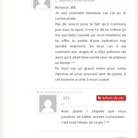
Répondre à ce commentaire
Bonjour JBX,
Je suis vraiment heureuse car j’ai pu le
commander.
Pas de soucis pour le fait qu’il n’arrivera
pas sous le sapin, il me l’a dit lui même (je
me suis faite cramée sur mon intention de
lui offrir, tu parles d’une opération top
secrète mdrrrrrrr). En tout cas il est
vraiment aux anges et a déjà prévenu ses
amis qu’il allait faire soirée jeux de plateau
en février ^^
En tout cas un grand merci pour votre
réponse et pour procuré tant de plaisir à
cet homme si cher à mon coeur!
30 novembre 2020 à 15 h 11 min
JBX
Admin
du site
Avec plaisir ! J’espère que vous
passerez de belles soirées conviviales :
c’est tout l’enjeu de ce jeu ! ^^