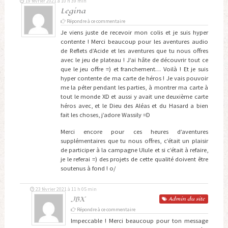
19 février 2021 à 10 h 39 min
Legina
Répondre à ce commentaire
Je viens juste de recevoir mon colis et je suis hyper
contente ! Merci beaucoup pour les aventures audio
de Reflets d’Acide et les aventures que tu nous offres
avec le jeu de plateau ! J’ai hâte de découvrir tout ce
que le jeu offre =) et franchement… Voilà ! Et je suis
hyper contente de ma carte de héros ! Je vais pouvoir
me la péter pendant les parties, à montrer ma carte à
tout le monde XD et aussi y avait une deuxième carte
héros avec, et le Dieu des Aléas et du Hasard a bien
fait les choses, j’adore Wassily =D
Merci encore pour ces heures d’aventures
supplémentaires que tu nous offres, c’était un plaisir
de participer à la campagne Ulule et si c’était à refaire,
je le referai =) des projets de cette qualité doivent être
soutenus à fond ! o/
23 février 2021 à 11 h 05 min
JBX
Admin
du site
Répondre à ce commentaire
Impeccable ! Merci beaucoup pour ton message