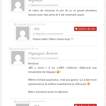
hepinox
Répondre à ce commentaire
Je viens de recevoir le jeu et j’y ai passé plusieurs
heures avec des amis et il est vraiment super.
31 janvier 2021 à 17 h 47 min
JBX
Admin
du site
Répondre à ce commentaire
Impeccable ! Merci beaucoup ^^
9 janvier 2021 à 8 h 26 min
Pygargue démon
Répondre à ce commentaire
Bonjour,
JBX y aura t il un coffré collector dédicacé par
l’ensemble de l’équipe
?
Même s’il faut payé plus, c’est pas grave. Ça a fait mon
adolescence et même maintenant je réécoute
Merci d’avance pour ta réponse
10 janvier 2021 à 19 h 34 min
Admin
du site