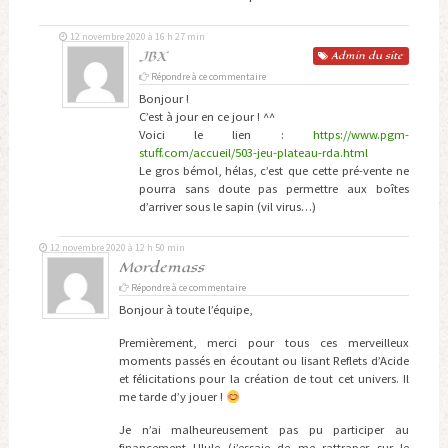
12 novembre 2020 à 16 h 27 min
JBX
Admin
du site
Répondre à ce commentaire
Bonjour !
C’est à jour en ce jour ! ^^
Voici le lien :
https://www.pgm-
stuff.com/accueil/503-jeu-plateau-rda.html
Le gros bémol, hélas, c’est que cette pré-vente ne
pourra sans doute pas permettre aux boîtes
d’arriver sous le sapin (vil virus…)
12 novembre 2020 à 12 h 50 min
Mordemass
Répondre à ce commentaire
Bonjour à toute l’équipe,
Premièrement, merci pour tous ces merveilleux
moments passés en écoutant ou lisant Reflets d’Acide
et félicitations pour la création de tout cet univers. Il
me tarde d’y jouer !
Je n’ai malheureusement pas pu participer au
financement Ulule (j’essaie de me rattraper sur le