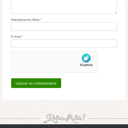
Pseudonyme / Nom
*
E-mail
*