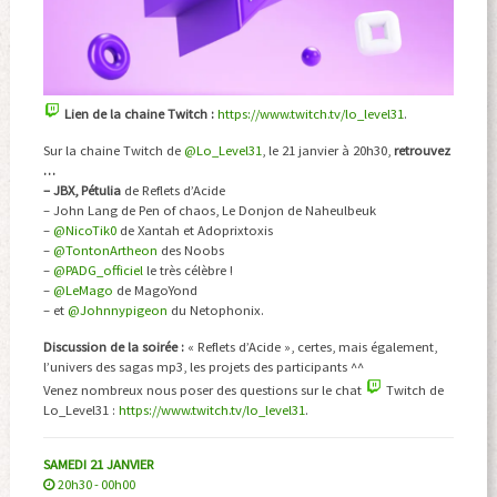
Lien de la chaine Twitch :
https://www.twitch.tv/lo_level31
.
Sur la chaine Twitch de
@Lo_Level31
, le 21 janvier à 20h30,
retrouvez
…
– JBX, Pétulia
de Reflets d’Acide
– John Lang de Pen of chaos, Le Donjon de Naheulbeuk
–
@NicoTik0
de Xantah et Adoprixtoxis
–
@TontonArtheon
des Noobs
–
@PADG_officiel
le très célèbre !
–
@LeMago
de MagoYond
–
et
@Johnnypigeon
du Netophonix.
Discussion de la soirée :
« Reflets d’Acide », certes, mais également,
l’univers des sagas mp3, les projets des participants ^^
Venez nombreux nous poser des questions sur le chat
Twitch de
Lo_Level31 :
https://www.twitch.tv/lo_level31
.
SAMEDI 21 JANVIER
20h30 - 00h00