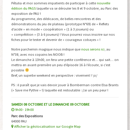
Pétulia et moi sommes impatients de participer à cette
nouvelle
édition du PAGS
laquelle va se dérouler les 8 et 9 octobre, au Parc des
exposition de PAU !
Au programme, des dédicaces, de belles rencontres et des
démonstrations du jeu de plateau (prototype N°69) de « Reflets
d’acide » en mode « coopération » (1 à 3 joueurs) ou
« compétition » (3 à 6 joueurs) ! Vous pourrez vous inscrire sur nos
fiches pour le tester et devenir de « courageux cobayes » !
Notre parchemin magique nous indique que
nous serons ici
, au
N°38, avec nos copains les NOOB !
Le dimanche à 13h00, on fera une petite conférence et… qui sait… on
mettra en avant-première un peu d’épisode 16 à l’écoute, si c’est
possible
Bref, un superbe weekend en perspective : vivement ! \o/
PS : il paraît que je vais devoir jouer à Bomberman contre Elsa Brants
(« Save me Pythie » !) laquelle est redoutable : j’ai un peu peur !
SAMEDI 08 OCTOBRE ET LE DIMANCHE 09 OCTOBRE
9h00 - 19h00
Parc des Expositions
64000 PAU
Afficher la géolocalisation sur Google Map