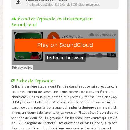
refletsdacide7.doc - 61,82 Ko -
6 019 téléchargements
Écoutez l'épisode en streaming sur
Soundcloud
Fiche de l'épisode :
Enfin, la dernière étape avant l’entrée dans le souterrain… et donc, le
commencement de l’aventure ! Que trouve t-on dans cet épisode
charnière ? Des musiques de Vladimir Cosma, Brahms, Tchaïchovsky
et Billy Brown ! L’attention s’est portée sur le fait de ne pas saturer le
son… ce qui nécessitait une approche plus technique de ma part. Et
sinon, un résumé de l’aventure, ça vous dit ?! Les bêtes à bon dieu ne
font pas de vieux os ! Le groupe a sur les bras un tavernier qui est « à
poil » ! Le regard de Trichelieu, les questions qu’on lui pose, la raison
de son apparition… tout ceci l’encourage à rentrer à la taverne !