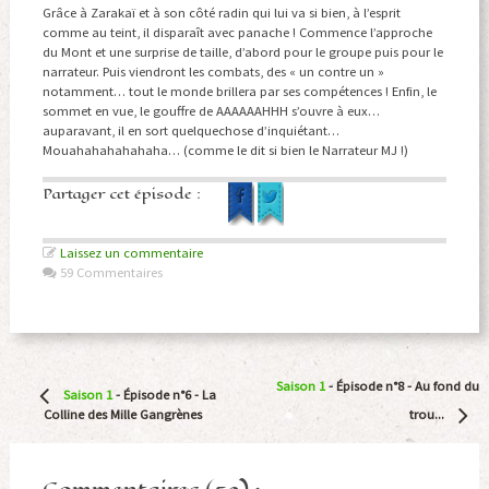
Grâce à Zarakaï et à son côté radin qui lui va si bien, à l’esprit
comme au teint, il disparaît avec panache ! Commence l’approche
du Mont et une surprise de taille, d’abord pour le groupe puis pour le
narrateur. Puis viendront les combats, des « un contre un »
notamment… tout le monde brillera par ses compétences ! Enfin, le
sommet en vue, le gouffre de AAAAAAHHH s’ouvre à eux…
auparavant, il en sort quelquechose d’inquiétant…
Mouahahahahahaha… (comme le dit si bien le Narrateur MJ !)
Partager cet épisode :
Laissez un commentaire
59 Commentaires
Navigation
Saison 1
- Épisode n°8 -
Au fond du
Saison 1
- Épisode n°6 -
La
Article
Colline des Mille Gangrènes
trou...