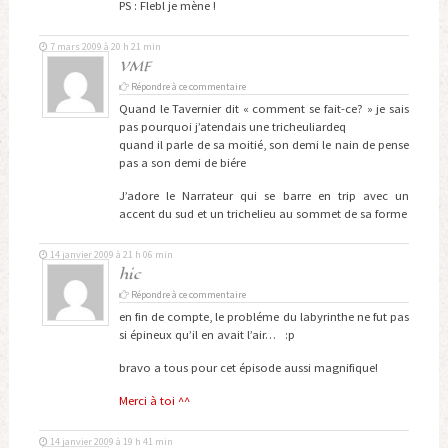
PS : Flebl je mène !
7 mars 2009 à 20 h 21 min
VMF
Répondre à ce commentaire
Quand le Tavernier dit « comment se fait-ce? » je sais
pas pourquoi j’atendais une tricheuliardeq
quand il parle de sa moitié, son demi le nain de pense
pas a son demi de biére
J’adore le Narrateur qui se barre en trip avec un
accent du sud et un trichelieu au sommet de sa forme
14 janvier 2009 à 21 h 06 min
hic
Répondre à ce commentaire
en fin de compte, le probléme du labyrinthe ne fut pas
si épineux qu’il en avait l’air… :p
bravo a tous pour cet épisode aussi magnifique!
Merci à toi ^^
14 janvier 2009 à 19 h 41 min