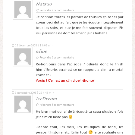
Natsuo
Répondre à ce commentaire
Je connais toutes les paroles de tous les episodes par
coeur ceci dut au fait que je les écoute integralement
tous les soirs, et que je me fait souvent disputer Eh
oui personne ne dort tellement je ris hahaha
15 décembre 2008 à 1 h 06 min
Elios
Répondre à ce commentaire
Re-bonjours dans l’épisode 7 celui-la donc le finish
him d’Enoriel serai-est ce un rapport a clin a mortal
combat ?
Vouip ! C’en est un clin d’oeil éhonté !
3 novembre 2008 à 22 h 43 min
IceDream
Répondre à ce commentaire
He bien moi qui ai déjà écouté ta saga plusieurs fois
je ne m’en lasse pas
J’adore tout, les voix, les musiques de fond, les
persos, l’histoire, etc. Enfin tout
je te souhaite une