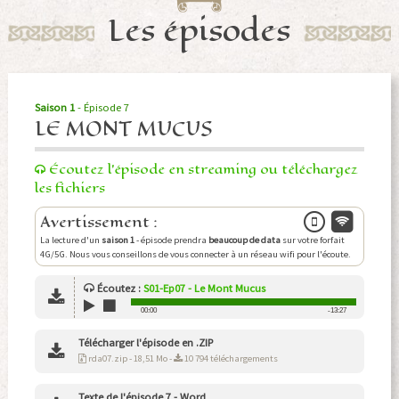
Les épisodes
Saison 1
- Épisode 7
LE MONT MUCUS
Écoutez l'épisode en streaming ou téléchargez
les fichiers
Avertissement :
La lecture d'un
saison 1
- épisode prendra
beaucoup de data
sur votre forfait
4G/5G. Nous vous conseillons de vous connecter à un réseau wifi pour l'écoute.
Écoutez
:
S01-Ep07 - Le Mont Mucus
00:00
-13:27
Télécharger l'épisode en .ZIP
rda07.zip - 18,51 Mo -
10 794 téléchargements
Texte de l'épisode 7 - Word