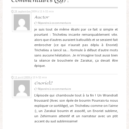
Commentaires (59) :
28 septembre 2009 à 11 h 32 min
Auctor
Répondre à ce commentaire
je suis tout de même ébahi par ce fait si simple et
pourtant : Trichelieu incante remarquablement vite.
alors que d’autres auraient bafouillés et se seraient fait
embrocher (ce qui n’aurait pas déplu à Enoriel)
Trichelieu a lancé sa… formule à défaut d’autre mots
sans aucune hésitation. Je m’imagine tout aussi bien
la séance de boucherie de Zarakai, ça devait être
épique.
11 avril 2009 à 13 h 52 min
Enoriel2
Répondre à ce commentaire
L’épisode qui chamboule tout à la fin ! Un Wrandrall
froussard (Avec son épée de bourrin Pourrais-tu nous
expliquer ce sortilège), un Trichelieu comme on l’aime
:), un Zarakaï bourrin et assoifé, un Enoriel sublime,
un Zehirmann attentif et un narrateur avec un ptit
accent du sud sublimissime!