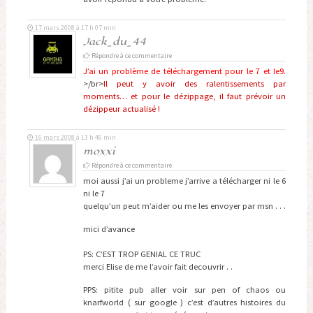
17 mars 2008 à 17 h 07 min
Jack_du_44
Répondre à ce commentaire
J’ai un problème de téléchargement pour le 7 et le9.
>/br>
Il peut y avoir des ralentissements par
moments… et pour le dézippage, il faut prévoir un
dézippeur actualisé !
16 mars 2008 à 13 h 46 min
moxxi
Répondre à ce commentaire
moi aussi j’ai un probleme j’arrive a télécharger ni le 6
ni le 7
quelqu’un peut m’aider ou me les envoyer par msn . . .
mici d’avance
PS: C’EST TROP GENIAL CE TRUC
merci Elise de me l’avoir fait decouvrir . .
PPS: pitite pub aller voir sur pen of chaos ou
knarfworld ( sur google ) c’est d’autres histoires du