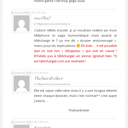
meme genre c’est trop gégé aussi
4 mars 2008 à 22 h 11 min
n1c0la2
Répondre à ce commentaire
J’adore reflets d’acide :p je voudrais mettre sur mon
téléphone la saga humoristique mais quand je
télécharge le 7 ça me dit « dossier endommagé ».
merci pour les explications
Eh bien… il est possible
que ce soit ton « dézippeur » qui soit en cause !
N’hésite pas à télécharger un winrar (gratuit hein ?!)
sur telecharger.com par exemple !
29 février 2008 à 21 h 53 min
Thehardroker
Répondre à ce commentaire
Elle est super cette série mais il y a une longue attente
entre chaque épisode, mais c’est normal^^ c’est super
j’adore…
Thehardroker
24 février 2008 à 20 h 24 min
Kreator