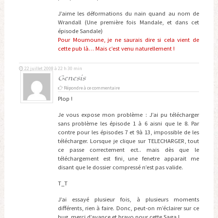
J’aime les déformations du nain quand au nom de
Wrandall (Une première fois Mandale, et dans cet
épisode Sandale)
Pour Moumoune, je ne saurais dire si cela vient de
cette pub là… Mais c’est venu naturellement !
22 juillet 2008 à 22 h 30 min
Genesis
Répondre à ce commentaire
Plop !
Je vous expose mon problème : J’ai pu télécharger
sans problème les épisode 1 à 6 aisni que le 8. Par
contre pour les épisodes 7 et 9à 13, impossible de les
télécharger. Lorsque je clique sur TELECHARGER, tout
ce passe correctement ect.. mais dès que le
téléchargement est fini, une fenetre apparait me
disant que le dossier compressé n’est pas valide.
T_T
J’ai essayé plusieur fois, à plusieurs moments
différents, rien à faire. Donc, peut-on m’éclairer sur ce
bug, merci d’avance et bravo pour cette Saga !