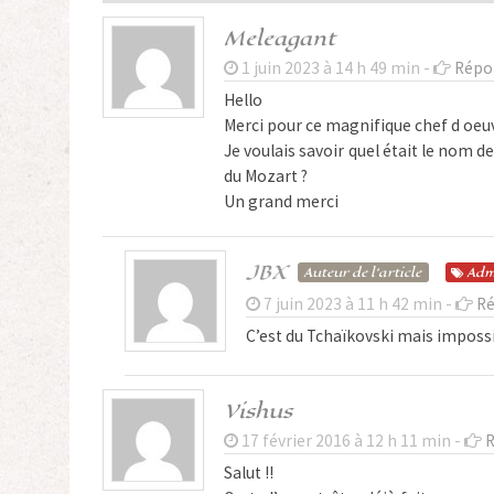
Meleagant
1 juin 2023 à 14 h 49 min -
Répo
Hello
Merci pour ce magnifique chef d oeu
Je voulais savoir quel était le nom d
du Mozart ?
Un grand merci
JBX
Auteur de l'article
Adm
7 juin 2023 à 11 h 42 min -
Ré
C’est du Tchaïkovski mais impossi
Vishus
17 février 2016 à 12 h 11 min -
R
Salut !!