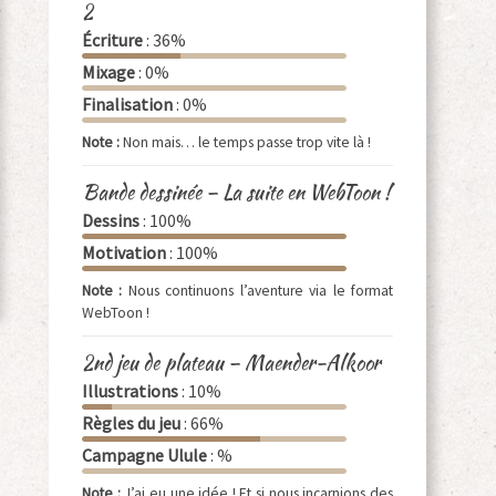
2
Écriture
: 36%
Mixage
: 0%
Finalisation
: 0%
Note :
Non mais… le temps passe trop vite là !
Bande dessinée – La suite en WebToon !
Dessins
: 100%
Motivation
: 100%
Note :
Nous continuons l’aventure via le format
WebToon !
2nd jeu de plateau – Maender-Alkoor
Illustrations
: 10%
Règles du jeu
: 66%
Campagne Ulule
: %
Note :
J’ai eu une idée ! Et si nous incarnions des