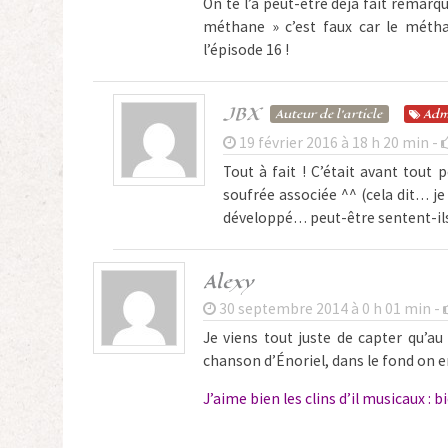
On te l’a peut-être déjà fait remarqu
méthane » c’est faux car le méth
l’épisode 16 !
JBX
Auteur de l'article
Adm
19 février 2016 à 18 h 20 min -
Tout à fait ! C’était avant tout 
soufrée associée ^^ (cela dit… je 
développé… peut-être sentent-ils
Alexy
30 septembre 2014 à 0 h 01 min -
Je viens tout juste de capter qu’au
chanson d’Énoriel, dans le fond on e
J’aime bien les clins d’il musicaux : 