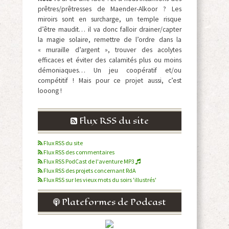
prêtres/prêtresses de Maender-Alkoor ? Les
miroirs sont en surcharge, un temple risque
d’être maudit… il va donc falloir drainer/capter
la magie solaire, remettre de l’ordre dans la
« muraille d’argent », trouver des acolytes
efficaces et éviter des calamités plus ou moins
démoniaques… Un jeu coopératif et/ou
compétitif ! Mais pour ce projet aussi, c’est
looong !
Flux RSS du site
Flux RSS du site
Flux RSS des commentaires
Flux RSS PodCast de l'aventure MP3
Flux RSS des projets concernant RdA
Flux RSS sur les vieux mots du soirs 'illustrés'
Plateformes de Podcast