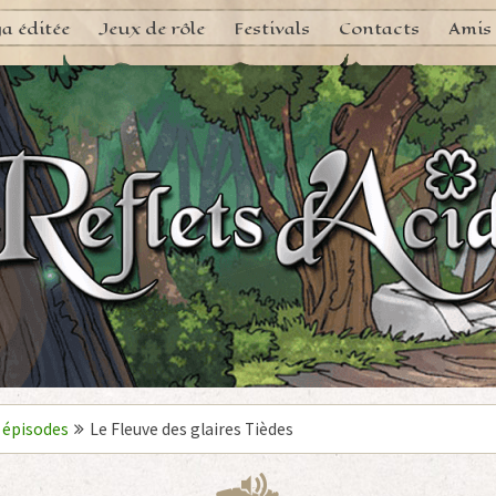
a éditée
Jeux de rôle
Festivals
Contacts
Amis
 épisodes
Le Fleuve des glaires Tièdes