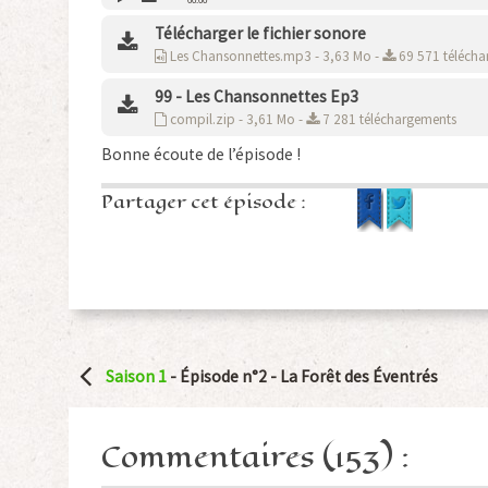
00:00
Télécharger le fichier sonore
Les Chansonnettes.mp3 - 3,63 Mo -
69 571 télécha
99 - Les Chansonnettes Ep3
compil.zip - 3,61 Mo -
7 281 téléchargements
Bonne écoute de l’épisode !
Partager cet épisode :
Navigation
Saison 1
- Épisode n°2 -
La Forêt des Éventrés
Article
Commentaires (153) :