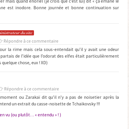
er mais quand énoriel (je crois que c’est lui) dit « ça émane le
ane est inodore. Bonne journée et bonne continuation sur
in
istrateur
du site
Répondre à ce commentaire
pour la rime mais cela sous-entendait qu’il y avait une odeur
partais de l’idée que l’odorat des elfes était particulièrement
 quelque chose, eux ! XD)
Répondre à ce commentaire
 moment ou Zarakaï dit qu’il n’y a pas de noisetier après la
ntend un extrait du casse-noisette de Tchaïkovsky !!!
bien vu (ou plutôt… « entendu » !
)