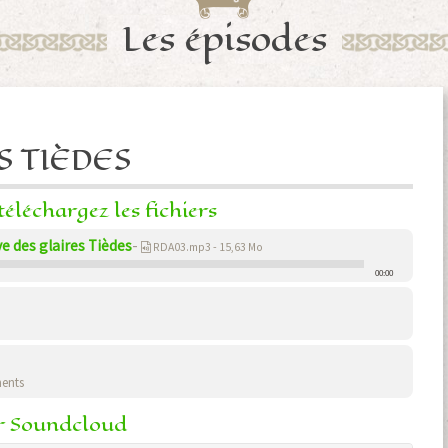
Les épisodes
S TIÈDES
éléchargez les fichiers
e des glaires Tièdes
-
RDA03.mp3 - 15,63 Mo
00:00
ents
ur Soundcloud