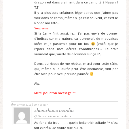
dragon est dans vraiment dans ce camp là ? Naaan !
T.T
Il y a plusieurs créatures légendaires que j’aime pas
voir dans ce camp, même si ça l’est souvent, et c’est le
N°2 de ma liste…
Suspense…
Si le 1er y finit aussi, je… j’ai pas envie de donner
d’indices sur ma nature, ça donnerait de mauvaises
idées et je passerais pour un fou
(voilà que je
repars dans mes délires zoanthropes… Faudrait
vraiment que j’arrête de déconner sur ça ^^)
Donc, au risque de me répéter, merci pour cette série,
qui, même si la durée peut être dissuasive, finit par
être bien pour occuper une journée
Alx.
Merci pour ton message ^^
9 janvier 2011 à 19 h 28 min
shamshamrooodia
Répondre à ce commentaire
Au fond du trou … quelle belle tricheuliade.^^ c’est
fait exprès? Je doute que oui XD