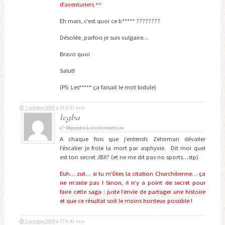
d’aventuriers ^^
Eh mais, c’est quoi ce b***** ????????
Désolée, parfois je suis vulgaire…
Bravo quoi
Salut!
(PS: Les***** ça faisait le mot bidule)
7 octobre 2009 à 19 h 57 min
legba
Répondre à ce commentaire
A chaque fois que j’entends Zehirman dévaller
l’éscalier je frole la mort par asphyxie. Dit moi quel
est ton secret JBX? (et ne me dit pas no sports…stp)
Euh… zut… si tu m’ôtes la citation Churchilienne… ça
ne m’aide pas ! Sinon, il n’y a point de secret pour
faire cette saga : juste l’envie de partager une histoire
et que ce résultat soit le moins honteux possible !
2 octobre 2009 à 17 h 41 min