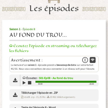
Les épisodes
Saison 1
- Épisode 8
AU FOND DU TROU…
Écoutez l'épisode en streaming ou téléchargez
les fichiers
Avertissement :
La lecture d'un
saison 1
- épisode prendra
beaucoup de data
sur votre forfait
4G/5G. Nous vous conseillons de vous connecter à un réseau wifi pour l'écoute.
Écoutez
:
S01-Ep08 - Au fond du trou
00:00
-16:44
Télécharger l'épisode en .ZIP
rda08.zip - 15,25 Mo -
10 461 téléchargements
Texte de l'épisode 8 - Word