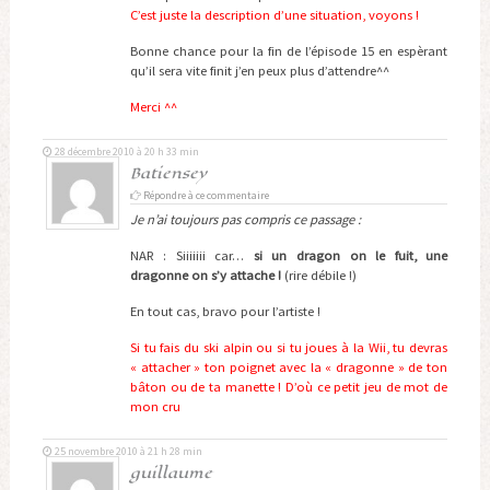
C’est juste la description d’une situation, voyons !
Bonne chance pour la fin de l’épisode 15 en espèrant
qu’il sera vite finit j’en peux plus d’attendre^^
Merci ^^
28 décembre 2010 à 20 h 33 min
Batiensey
Répondre à ce commentaire
Je n’ai toujours pas compris ce passage :
NAR : Siiiiiii car…
si un dragon on le fuit, une
dragonne on s’y attache !
(rire débile !)
En tout cas, bravo pour l’artiste !
Si tu fais du ski alpin ou si tu joues à la Wii, tu devras
« attacher » ton poignet avec la « dragonne » de ton
bâton ou de ta manette ! D’où ce petit jeu de mot de
mon cru
25 novembre 2010 à 21 h 28 min
guillaume