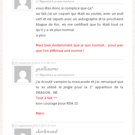
Répondre à ce commentaire
vous êtes donc si complice que ça?
au fait j’ai un copain qui était au joutes, avec un pull
vert et est reparti avec un autographe et la prochaine
blague de Kio, en me certifiant que tu était tout ce
qu’il y a de plus normal.
a plus
Mais bien évidemment que je suis normal… pour peu
que l’on définisse une norme !
21 novembre 2010 à 11 h 59 min
guillaume
Répondre à ce commentaire
j’ai écouté vampire la mascarade et j’ai remarqué que
tu as utilisé le jingle pour la 1° apparition de la
DRAGON…NE
Tout à fait ^^
bon courage pour RDA 15
Merci
17 septembre 2010 à 20 h 31 min
darkwaul