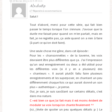
19 février 2011 à 22 h 39 min
Alxdu89
Répondre à ce commentaire
Salut !
Tout d’abord, merci pour cette série, qui fait bien
passer le temps lorsque l’on s’ennuie. J’avoue que la
durée me faisait peur quand on m’en parlait, mais en
fait, je ne regrette pas, ça aide quand on a rien à faire
(à part ce qu’on doit faire).
Une seule chose me gène, dans cet épisode :
Pour les « chansonnettes » de la taverne, les voix
devraient être plus différentes que ça. J’ai l’impression
qu’un seul enregistrement ou deux a été utilisé pour
les différentes voix (si il y en a plusieurs) des
« chanteurs ». Il aurait plutôt fallu faire plusieurs
enregistrements et les superposer, en chantant un peu
différemment chaque fois ce qui aurait donné un son
plus « authentique », je pense.
Oui, je sais, je suis saoûlant sur certains détails, c’est
dans ma nature.
C »est bien ce que j’ai fait mais il est moins évident de
moduler sa voix lorsqu’on chante finalement ^^
(ici, j’évite de spoiler un peu quelques détails ;p ) Le