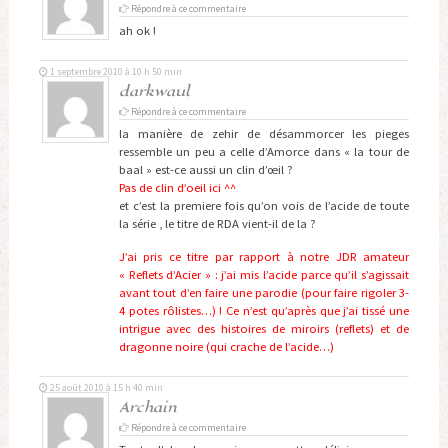
Répondre à ce commentaire
ah ok !
1 septembre 2010 à 10 h 50 min
darkwaul
Répondre à ce commentaire
la manière de zehir de désammorcer les pieges
ressemble un peu a celle d’Amorce dans « la tour de
baal » est-ce aussi un clin d’œil ?
Pas de clin d’oeil ici ^^
et c’est la premiere fois qu’on vois de l’acide de toute
la série , le titre de RDA vient-il de la ?
J’ai pris ce titre par rapport à notre JDR amateur
« Reflets d’Acier » : j’ai mis l’acide parce qu’il s’agissait
avant tout d’en faire une parodie (pour faire rigoler 3-
4 potes rôlistes…) ! Ce n’est qu’après que j’ai tissé une
intrigue avec des histoires de miroirs (reflets) et de
dragonne noire (qui crache de l’acide…)
25 août 2010 à 15 h 40 min
Archain
Répondre à ce commentaire