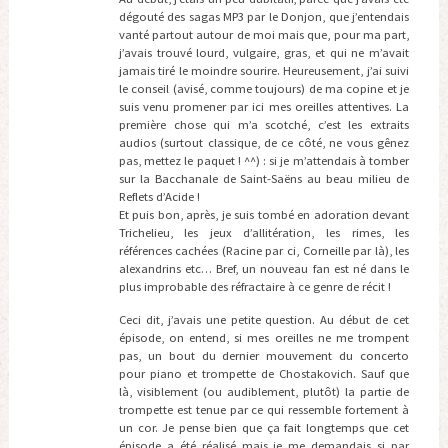
dégouté des sagas MP3 par le Donjon, que j’entendais
vanté partout autour de moi mais que, pour ma part,
j’avais trouvé lourd, vulgaire, gras, et qui ne m’avait
jamais tiré le moindre sourire. Heureusement, j’ai suivi
le conseil (avisé, comme toujours) de ma copine et je
suis venu promener par ici mes oreilles attentives. La
première chose qui m’a scotché, c’est les extraits
audios (surtout classique, de ce côté, ne vous gênez
pas, mettez le paquet ! ^^) : si je m’attendais à tomber
sur la Bacchanale de Saint-Saëns au beau milieu de
Reflets d’Acide !
Et puis bon, après, je suis tombé en adoration devant
Trichelieu, les jeux d’allitération, les rimes, les
références cachées (Racine par ci, Corneille par là), les
alexandrins etc… Bref, un nouveau fan est né dans le
plus improbable des réfractaire à ce genre de récit !
Ceci dit, j’avais une petite question. Au début de cet
épisode, on entend, si mes oreilles ne me trompent
pas, un bout du dernier mouvement du concerto
pour piano et trompette de Chostakovich. Sauf que
là, visiblement (ou audiblement, plutôt) la partie de
trompette est tenue par ce qui ressemble fortement à
un cor. Je pense bien que ça fait longtemps que cet
épisode a été réalisé mais je me demandais si par