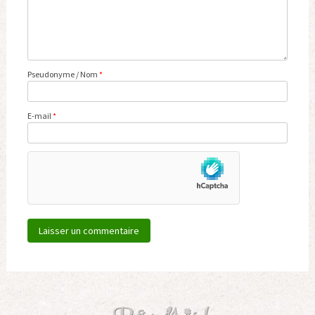
Pseudonyme / Nom
*
E-mail
*