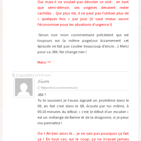
Oui mais il ne voulait pas dévoiler ce sort… en tant
que semi-démon, ses origines devaient rester
cachées… Qui plus est, il ne peut pas l’utiliser plus de
« quelques fois » par jour (il vaut mieux savoir
l’économiser pour les situations d’urgence !)
-Sinon voir mon commentaire précédent qui est
toujours sur la même page(oui bizarrement cet
épisode ne fait pas couller beaucoup d’encre…) Merci
pour ca JBX. Ne change rien !
Merci ^^
17 juin 2010 à 13 h 01 min
Siam
Répondre à ce commentaire
JBX ?
Tu te souviens je t’avais signalé un problème dans le
09, en fait c’est dans le 08, écoute par toi même, à
05:10 minutes du début, « c’est le début d’un escalier »
est un mélange de Bernie et de la dragonne, si je peux
me permettre !
Oo ! Ah ben alors là… je ne sais pas pourquoi ça fait
ça ! En tout cas, sur le coup, ça ne m’avait jamais