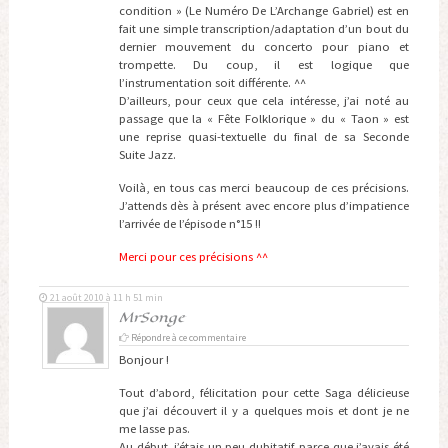
condition » (Le Numéro De L’Archange Gabriel) est en
fait une simple transcription/adaptation d’un bout du
dernier mouvement du concerto pour piano et
trompette. Du coup, il est logique que
l’instrumentation soit différente. ^^
D’ailleurs, pour ceux que cela intéresse, j’ai noté au
passage que la « Fête Folklorique » du « Taon » est
une reprise quasi-textuelle du final de sa Seconde
Suite Jazz.
Voilà, en tous cas merci beaucoup de ces précisions.
J’attends dès à présent avec encore plus d’impatience
l’arrivée de l’épisode n°15 !!
Merci pour ces précisions ^^
21 août 2010 à 11 h 51 min
MrSonge
Répondre à ce commentaire
Bonjour !
Tout d’abord, félicitation pour cette Saga délicieuse
que j’ai découvert il y a quelques mois et dont je ne
me lasse pas.
Au début, j’étais un peu dubitatif, parce que j’avais été