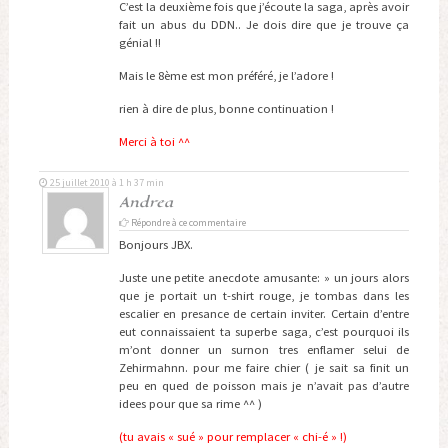
C’est la deuxième fois que j’écoute la saga, après avoir
fait un abus du DDN.. Je dois dire que je trouve ça
génial !!
Mais le 8ème est mon préféré, je l’adore !
rien à dire de plus, bonne continuation !
Merci à toi ^^
25 juillet 2010 à 1 h 37 min
Andrea
Répondre à ce commentaire
Bonjours JBX.
Juste une petite anecdote amusante: » un jours alors
que je portait un t-shirt rouge, je tombas dans les
escalier en presance de certain inviter. Certain d’entre
eut connaissaient ta superbe saga, c’est pourquoi ils
m’ont donner un surnon tres enflamer selui de
Zehirmahnn. pour me faire chier ( je sait sa finit un
peu en qued de poisson mais je n’avait pas d’autre
idees pour que sa rime ^^ )
(tu avais « sué » pour remplacer « chi-é » !)