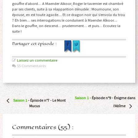
gouffre d’abord… A Maender Alkoor, Roger le tavernier est chambré
par ses clients, suite à sa réapparition dénudée ; Moumoune, son
épouse, en est toute agacée… Et ce dragon noir qui s’envola du trou
? Eh bien… ses interrogations le conduisent à Maender Alkoor…
Dans le gouffre, on descend… prudemment… et puis… Ecoutez la
suite !
Partager cet épisode :
Laissez un commentaire
55 Commentaires
Navigation
Saison 1
- Épisode n°9 -
Énigme dans
Saison 1
- Épisode n°7 -
Le Mont
Article
Mucus
l'Abîme
Commentaires (55) :