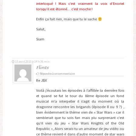
interloqué ! Mais c’est vraiment la voix d’Enoriel
lorsqu’il est étonné… c’est moche !
Enfin ça fait rien, mais que tu le sache
Salut,
Siam
15 avril 2010 à 14 h 36 min
Flints
Répondre à ce commentaire
Re JBX
Voilà j’écoutais les épisodes à l’affillée la dernière fois
et quand se fut le tour du 8ème épisode un fond
musical m’a interpeller il s’agit du moment où la
dragonne rencontre les brigands (épisode 8 ou 9 ?) ,
bien évidemment le thème vien de « Star Wars » car il
semblerait que tu sois fan mais plu surprenant c’est
qu’il vien du jeu « Star Wars Knights of the Old
Republic », Alors serais-tu un amateur de jeu vidéo ou
ce thème revient-il dans d’autre moment de star wars