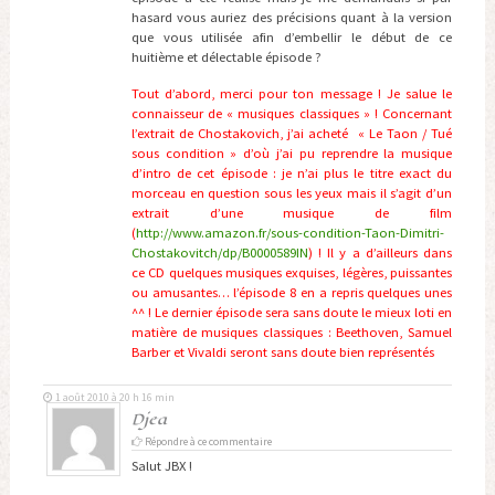
hasard vous auriez des précisions quant à la version
que vous utilisée afin d’embellir le début de ce
huitième et délectable épisode ?
Tout d’abord, merci pour ton message ! Je salue le
connaisseur de « musiques classiques » ! Concernant
l’extrait de Chostakovich, j’ai acheté « Le Taon / Tué
sous condition » d’où j’ai pu reprendre la musique
d’intro de cet épisode : je n’ai plus le titre exact du
morceau en question sous les yeux mais il s’agit d’un
extrait d’une musique de film
(
http://www.amazon.fr/sous-condition-Taon-Dimitri-
Chostakovitch/dp/B0000589IN
) ! Il y a d’ailleurs dans
ce CD quelques musiques exquises, légères, puissantes
ou amusantes… l’épisode 8 en a repris quelques unes
^^ ! Le dernier épisode sera sans doute le mieux loti en
matière de musiques classiques : Beethoven, Samuel
Barber et Vivaldi seront sans doute bien représentés
1 août 2010 à 20 h 16 min
Djea
Répondre à ce commentaire
Salut JBX !