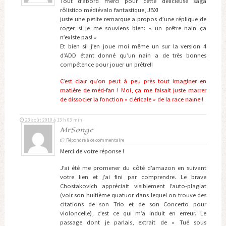
Tout d’abord merci pour cette délicieuse saga
rôlistico médiévalo fantastique, JBX!
juste une petite remarque a propos d’une réplique de
roger si je me souviens bien: « un prêtre nain ça
n’existe pas! »
Et bien si! j’en joue moi même un sur la version 4
d’ADD étant donné qu’un nain a de très bonnes
compétence pour jouer un prêtre!!
C’est clair qu’on peut à peu près tout imaginer en
matière de méd-fan ! Moi, ça me faisait juste marrer
de dissocier la fonction « cléricale » de la race naine !
23 août 2010 à 13 h 03 min
MrSonge
Répondre à ce commentaire
Merci de votre réponse !
J’ai été me promener du côté d’amazon en suivant
votre lien et j’ai fini par comprendre. Le brave
Chostakovich appréciait visiblement l’auto-plagiat
(voir son huitième quatuor dans lequel on trouve des
citations de son Trio et de son Concerto pour
violoncelle), c’est ce qui m’a induit en erreur. Le
passage dont je parlais, extrait de « Tué sous