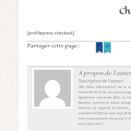
Ch
[profilepress-checkout]
Partager cette page :
A propos de l'aute
Description de l'auteur :
JBX (alias Zéhirmahnn) est le cr
interprète 95 % de ses personnages
également scénariste (BD), co-cr
Bluettes, hymnes et autres divag
Velvorn, La Légende de Xantah,
websérie NOOB (en tant que JB dix 
mais mentalement divisé par 3. Ori
pour ainsi dire !"