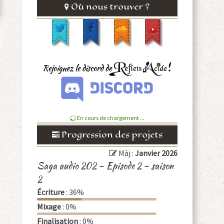
Où nous trouver ?
En cours de chargement ...
Progression des projets
Màj :
Janvier 2026
Saga audio 202 – Episode 2 – saison
2
Écriture
: 36%
Mixage
: 0%
Finalisation
: 0%