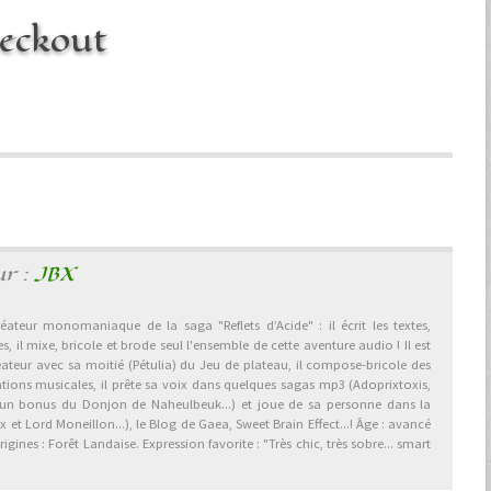
eckout
ur :
JBX
éateur monomaniaque de la saga "Reflets d’Acide" : il écrit les textes,
, il mixe, bricole et brode seul l'ensemble de cette aventure audio ! Il est
éateur avec sa moitié (Pétulia) du Jeu de plateau, il compose-bricole des
ations musicales, il prête sa voix dans quelques sagas mp3 (Adoprixtoxis,
 un bonus du Donjon de Naheulbeuk...) et joue de sa personne dans la
et Lord Moneillon...), le Blog de Gaea, Sweet Brain Effect...! Âge : avancé
gines : Forêt Landaise. Expression favorite : "Très chic, très sobre... smart