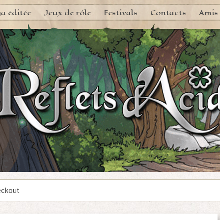
a éditée
Jeux de rôle
Festivals
Contacts
Amis
ckout