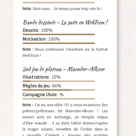
Note :
Non mais… le temps passe trop vite là !
Bande dessinée – La suite en WebToon !
Dessins
: 100%
Motivation
: 100%
Note :
Nous continuons l’aventure via le format
WebToon !
2nd jeu de plateau – Maender-Alkoor
Illustrations
: 10%
Règles du jeu
: 66%
Campagne Ulule
: %
Note :
J’ai eu une idée ! Et si nous incarnions des
prêtres/prêtresses de Maender-Alkoor ? Les
miroirs sont en surcharge, un temple risque
d’être maudit… il va donc falloir drainer/capter
la magie solaire, remettre de l’ordre dans la
« muraille d’argent », trouver des acolytes