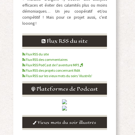
efficaces et éviter des calamités plus ou moins
démoniaques… Un jeu coopératif et/ou
compétitif ! Mais pour ce projet aussi, c’est
looong !
Flux RSS du site
Flux RSS du site
Flux RSS des commentaires
Flux RSS PodCast de l'aventure MP3
Flux RSS des projets concernant RdA
Flux RSS sur les vieux mots du soirs 'illustrés'
Plateformes de Podcast
Vieux mots du soir illustrés