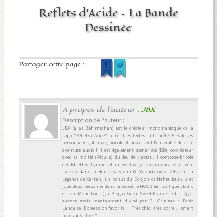
Reflets d’Acide – La Bande
Dessinée
Partager cette page :
A propos de l'auteur :
JBX
Description de l'auteur :
JBX (alias Zéhirmahnn) est le créateur monomaniaque de la
saga "Reflets d’Acide" : il écrit les textes, interprète 95 % de ses
personnages, il mixe, bricole et brode seul l'ensemble de cette
aventure audio ! Il est également scénariste (BD), co-créateur
avec sa moitié (Pétulia) du Jeu de plateau, il compose-bricole
des Bluettes, hymnes et autres divagations musicales, il prête
sa voix dans quelques sagas mp3 (Adoprixtoxis, Velvorn, La
Légende de Xantah, un bonus du Donjon de Naheulbeuk...) et
joue de sa personne dans la websérie NOOB (en tant que JB dix
et Lord Moneillon...), le Blog de Gaea, Sweet Brain Effect...! Âge :
avancé mais mentalement divisé par 3. Origines : Forêt
Landaise. Expression favorite : "Très chic, très sobre... smart
pour ainsi dire !"