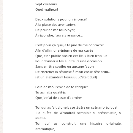
Sept couleurs
Quel malheur!
Deux solutions pour un énoncé?
À la place des aventuriers,
De peur de me fourvoyer,
À répondre, j’aurais renoncé…
C’est pour ça que je te prie de me contacter
Afin d’offrir une énigme de ma cuvée
Que je ne publie pas en ces lieux bien trop lus
Pour donner à tes auditeurs une occasion
Sans en être spoilés en aucune façon
De chercher la réponse à mon casse-tête ardu…
(et un alexandrin! Fiouuuu, c’était dur!)
Loin de moi l’envie de te critiquer
Tu as mille qualités
Que je n’ai de cesse d’admirer
Toi qui as fait d’une base légère un scénario épique!
-La quête de Wrandrall semblait si prétextuelle, si
inutile-
Toi qui as construit une histoire originale,
dramatique,