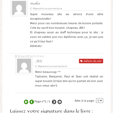
maks
Répondre à ce commentaire
Super nouveau site au service d’une série
exceptionnelle !
Merci pour ces nombreuses heures de bonne poilade.
C’est du sacré bon boulot, chapeau JBX !
Et chapeau aussi au staff technique pour le site ; si
vous ne validez pas vos diplômes avec ça, je sais pas
ce qu’il leur faut !
Adishatz
18 mai 2015 à 9 h 23 min
JBX
Admin
du site
Répondre à ce commentaire
Merci beaucoup ^^
Tiphaine, Benjamin, Paul et Stan ont réalisé un
super boulot (il faut dire qu’on partait de loin avec
mon vieux site !)
Aller à la page :
Page n°5 / 5
Laissez votre signature dans le livre :