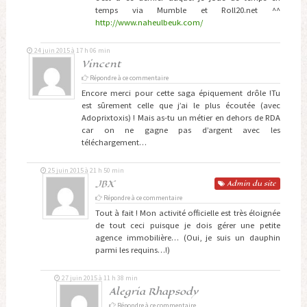
temps via Mumble et Roll20.net ^^
http://www.naheulbeuk.com/
24 juin 2015 à 17 h 06 min
Vincent
Répondre à ce commentaire
Encore merci pour cette saga épiquement drôle !Tu
est sûrement celle que j’ai le plus écoutée (avec
Adoprixtoxis) ! Mais as-tu un métier en dehors de RDA
car on ne gagne pas d’argent avec les
téléchargement…
25 juin 2015 à 21 h 50 min
JBX
Admin
du site
Répondre à ce commentaire
Tout à fait ! Mon activité officielle est très éloignée
de tout ceci puisque je dois gérer une petite
agence immobilière… (Oui, je suis un dauphin
parmi les requins…!)
27 juin 2015 à 11 h 38 min
Alegria Rhapsody
Répondre à ce commentaire