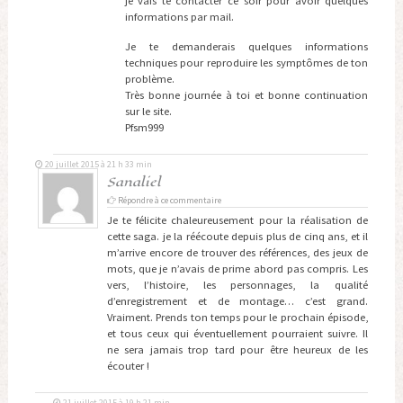
je vais te contacter ce soir pour avoir quelques
informations par mail.
Je te demanderais quelques informations
techniques pour reproduire les symptômes de ton
problème.
Très bonne journée à toi et bonne continuation
sur le site.
Pfsm999
20 juillet 2015 à 21 h 33 min
Sanaliel
Répondre à ce commentaire
Je te félicite chaleureusement pour la réalisation de
cette saga. je la réécoute depuis plus de cinq ans, et il
m’arrive encore de trouver des références, des jeux de
mots, que je n’avais de prime abord pas compris. Les
vers, l’histoire, les personnages, la qualité
d’enregistrement et de montage… c’est grand.
Vraiment. Prends ton temps pour le prochain épisode,
et tous ceux qui éventuellement pourraient suivre. Il
ne sera jamais trop tard pour être heureux de les
écouter !
21 juillet 2015 à 19 h 21 min