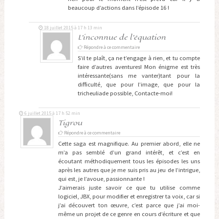
beaucoup d’actions dans l’épisode 16 !
18 juillet 2015 à 17 h 13 min
L'inconnue de l'équation
Répondre à ce commentaire
S’il te plaît, ça ne t’engage à rien, et tu compte
faire d’autres aventures! Mon énigme est très
intéressante(sans me vanter)tant pour la
difficulté, que pour l’image, que pour la
tricheuliade possible, Contacte-moi!
6 juillet 2015 à 17 h 52 min
Tigrou
Répondre à ce commentaire
Cette saga est magnifique. Au premier abord, elle ne
m’a pas semblé d’un grand intérêt, et c’est en
écoutant méthodiquement tous les épisodes les uns
après les autres que je me suis pris au jeu de l’intrigue,
qui est, je l’avoue, passionnante !
J’aimerais juste savoir ce que tu utilise comme
logiciel, JBX, pour modifier et enregistrer ta voix, car si
j’ai découvert ton œuvre, c’est parce que j’ai moi-
même un projet de ce genre en cours d’écriture et que