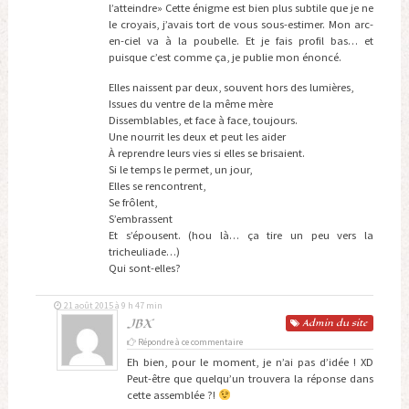
l’atteindre» Cette énigme est bien plus subtile que je ne
le croyais, j’avais tort de vous sous-estimer. Mon arc-
en-ciel va à la poubelle. Et je fais profil bas… et
puisque c’est comme ça, je publie mon énoncé.
Elles naissent par deux, souvent hors des lumières,
Issues du ventre de la même mère
Dissemblables, et face à face, toujours.
Une nourrit les deux et peut les aider
À reprendre leurs vies si elles se brisaient.
Si le temps le permet, un jour,
Elles se rencontrent,
Se frôlent,
S’embrassent
Et s’épousent. (hou là… ça tire un peu vers la
tricheuliade…)
Qui sont-elles?
21 août 2015 à 9 h 47 min
JBX
Admin
du site
Répondre à ce commentaire
Eh bien, pour le moment, je n’ai pas d’idée ! XD
Peut-être que quelqu’un trouvera la réponse dans
cette assemblée ?!