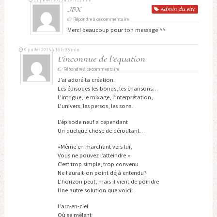
JBX
Admin
du site
Répondre à ce commentaire
Merci beaucoup pour ton message ^^
9 juillet 2015 à 16 h 35 min
L'inconnue de l'équation
Répondre à ce commentaire
J’ai adoré ta création.
Les épisodes les bonus, les chansons…
L’intrigue, le mixage, l’interprétation,
L’univers, les persos, les sons.
L’épisode neuf a cependant
Un quelque chose de déroutant…
«Même en marchant vers lui,
Vous ne pouvez l’atteindre »
C’est trop simple, trop convenu
Ne l’aurait-on point déjà entendu?
L’horizon peut, mais il vient de poindre
Une autre solution que voici:
L’arc-en-ciel
Où se mêlent