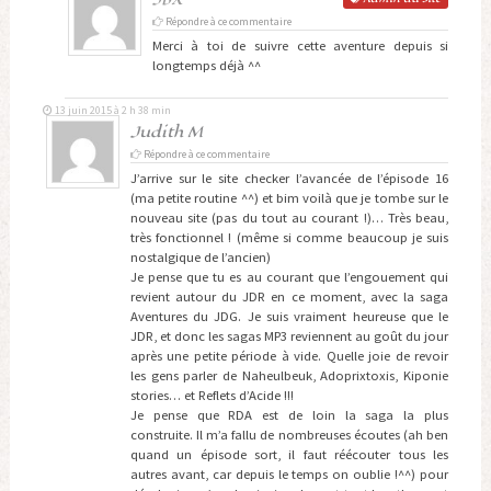
Répondre à ce commentaire
Merci à toi de suivre cette aventure depuis si
longtemps déjà ^^
13 juin 2015 à 2 h 38 min
Judith M
Répondre à ce commentaire
J’arrive sur le site checker l’avancée de l’épisode 16
(ma petite routine ^^) et bim voilà que je tombe sur le
nouveau site (pas du tout au courant !)… Très beau,
très fonctionnel ! (même si comme beaucoup je suis
nostalgique de l’ancien)
Je pense que tu es au courant que l’engouement qui
revient autour du JDR en ce moment, avec la saga
Aventures du JDG. Je suis vraiment heureuse que le
JDR, et donc les sagas MP3 reviennent au goût du jour
après une petite période à vide. Quelle joie de revoir
les gens parler de Naheulbeuk, Adoprixtoxis, Kiponie
stories… et Reflets d’Acide !!!
Je pense que RDA est de loin la saga la plus
construite. Il m’a fallu de nombreuses écoutes (ah ben
quand un épisode sort, il faut réécouter tous les
autres avant, car depuis le temps on oublie !^^) pour