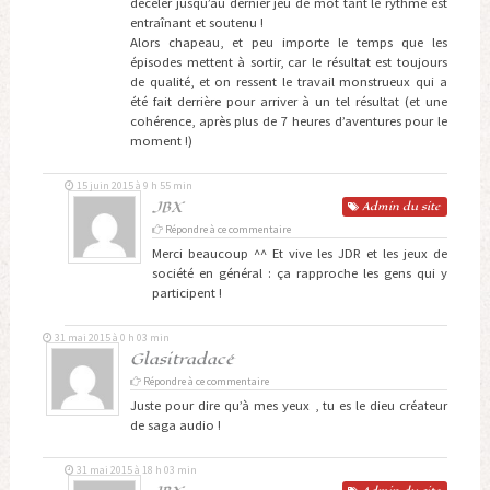
déceler jusqu’au dernier jeu de mot tant le rythme est
entraînant et soutenu !
Alors chapeau, et peu importe le temps que les
épisodes mettent à sortir, car le résultat est toujours
de qualité, et on ressent le travail monstrueux qui a
été fait derrière pour arriver à un tel résultat (et une
cohérence, après plus de 7 heures d’aventures pour le
moment !)
15 juin 2015 à 9 h 55 min
JBX
Admin
du site
Répondre à ce commentaire
Merci beaucoup ^^ Et vive les JDR et les jeux de
société en général : ça rapproche les gens qui y
participent !
31 mai 2015 à 0 h 03 min
Glasitradacé
Répondre à ce commentaire
Juste pour dire qu’à mes yeux , tu es le dieu créateur
de saga audio !
31 mai 2015 à 18 h 03 min