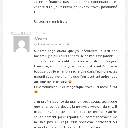
Je ne m’épanche pas plus, bonne continuation, et
encore et toujours Bravo pour votre travail passionné
!
Un admirateur isérois !
23 juillet 2015 à 17 h 58 min
Nyhra
Répondre à ce commentaire
Superbe saga audio que j’ai découvert un peu par
hasard il y a plusieurs années. Je ne me lasse jamais.
Je suis une véritable amoureuse de la langue
française, et tu n’imagines pas à quel point j’apprécie
tout particulièrement la recherche dans l’écriture et les
magnifiques alexandrins que l’on peut entendre tout
au long de cette saga
Félicitations pour ce magnifique travail, et merci à toi
J’en profite pour te signaler un petit couac technique
que je rencontre depuis la nouvelle version du site. Il
m’est arrivé plusieurs fois que le lecteur s’arrête
soudainement pour repartir au commencement. Je
ne sais pas s’il s’agit d’un problème personnel ou
répandu, mais je te le signale tout de même.