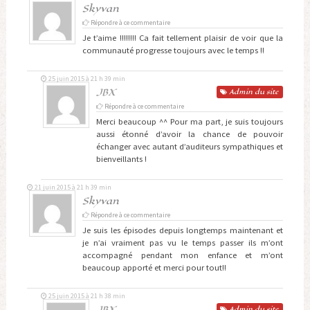
Skyvan
Répondre à ce commentaire
Je t’aime !!!!!!!! Ca fait tellement plaisir de voir que la
communauté progresse toujours avec le temps !!
25 juin 2015 à 21 h 39 min
JBX
Admin
du site
Répondre à ce commentaire
Merci beaucoup ^^ Pour ma part, je suis toujours
aussi étonné d’avoir la chance de pouvoir
échanger avec autant d’auditeurs sympathiques et
bienveillants !
21 juin 2015 à 21 h 39 min
Skyvan
Répondre à ce commentaire
Je suis les épisodes depuis longtemps maintenant et
je n’ai vraiment pas vu le temps passer ils m’ont
accompagné pendant mon enfance et m’ont
beaucoup apporté et merci pour tout!!
25 juin 2015 à 21 h 38 min
JBX
Admin
du site