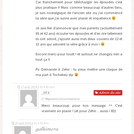
Car franchement pour télécharger les épisodes c’est
plus pratique !! Mais comme beaucoup d’autres fans,
je suis nostalgique de l’ancien site ou j’ai commencé
ta série que j’ai suivie avec plaisir et impatience
Je suis fier d’annoncer que mes parents (actuellement
65 et 62 ans) écouter tes épisodes et d’en rire tellement
ils ont adoré, j’ajoute aussi mes deux cousins de 12 et
13 ans qui adorent la série grâce à moi !
Encore merci pour toutt ! et surtout ne changez rien a
tout ça !!
Ps: Demande à Zehir : tu peux mettre une claque de
ma part à Trichelieu stp
17 août 2015 à 22 h 43 min
JBX
Admin
du site
Répondre à ce commentaire
Merci beaucoup pour ton message ^^ C’est
vraiment un plaisir ! (et pour Zéhir… aussi ! XD)
10 août 2015 à 21 h 32 min
galkimera