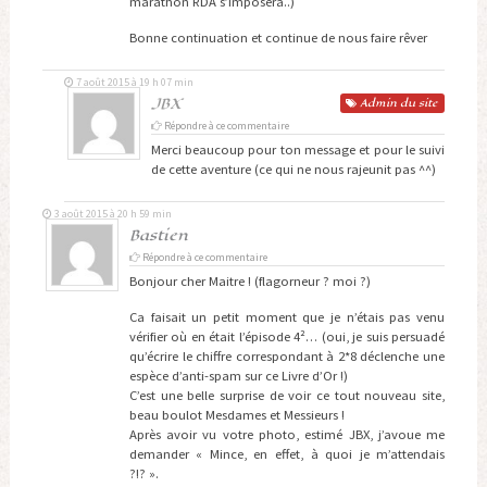
marathon RDA s’imposera..)
Bonne continuation et continue de nous faire rêver
7 août 2015 à 19 h 07 min
JBX
Admin
du site
Répondre à ce commentaire
Merci beaucoup pour ton message et pour le suivi
de cette aventure (ce qui ne nous rajeunit pas ^^)
3 août 2015 à 20 h 59 min
Bastien
Répondre à ce commentaire
Bonjour cher Maitre ! (flagorneur ? moi ?)
Ca faisait un petit moment que je n’étais pas venu
vérifier où en était l’épisode 4²… (oui, je suis persuadé
qu’écrire le chiffre correspondant à 2*8 déclenche une
espèce d’anti-spam sur ce Livre d’Or !)
C’est une belle surprise de voir ce tout nouveau site,
beau boulot Mesdames et Messieurs !
Après avoir vu votre photo, estimé JBX, j’avoue me
demander « Mince, en effet, à quoi je m’attendais
?!? ».