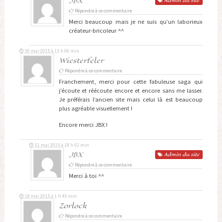
JBX
Admin
du site
Répondre à ce commentaire
Merci beaucoup mais je ne suis qu’un laborieux
créateur-bricoleur ^^
30 mai 2015 à 13 h 06 min
Wiesterfeler
Répondre à ce commentaire
Franchement, merci pour cette fabuleuse saga qui
j’écoute et réécoute encore et encore sans me lasser.
Je préférais l’ancien site mais celui là est beaucoup
plus agréable visuellement !
Encore merci JBX !
31 mai 2015 à 18 h 02 min
JBX
Admin
du site
Répondre à ce commentaire
Merci à toi ^^
19 mai 2015 à 1 h 45 min
Zorlock
Répondre à ce commentaire