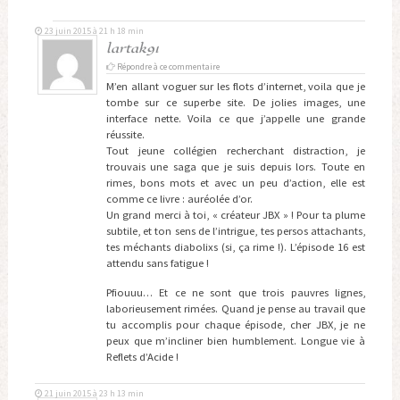
23 juin 2015 à 21 h 18 min
lartak91
Répondre à ce commentaire
M’en allant voguer sur les flots d’internet, voila que je
tombe sur ce superbe site. De jolies images, une
interface nette. Voila ce que j’appelle une grande
réussite.
Tout jeune collégien recherchant distraction, je
trouvais une saga que je suis depuis lors. Toute en
rimes, bons mots et avec un peu d’action, elle est
comme ce livre : auréolée d’or.
Un grand merci à toi, « créateur JBX » ! Pour ta plume
subtile, et ton sens de l’intrigue, tes persos attachants,
tes méchants diabolixs (si, ça rime !). L’épisode 16 est
attendu sans fatigue !
Pfiouuu… Et ce ne sont que trois pauvres lignes,
laborieusement rimées. Quand je pense au travail que
tu accomplis pour chaque épisode, cher JBX, je ne
peux que m’incliner bien humblement. Longue vie à
Reflets d’Acide !
21 juin 2015 à 23 h 13 min