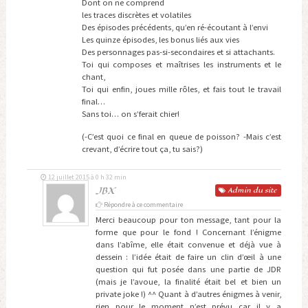
Dont on ne comprend
les traces discrètes et volatiles
Des épisodes précédents, qu’en ré-écoutant à l’envi
Les quinze épisodes, les bonus liés aux vies
Des personnages pas-si-secondaires et si attachants.
Toi qui composes et maîtrises les instruments et le
chant,
Toi qui enfin, joues mille rôles, et fais tout le travail
final…
Sans toi… on s’ferait chier!
(-C’est quoi ce final en queue de poisson? -Mais c’est
crevant, d’écrire tout ça, tu sais?)
12 juillet 2015 à 0 h 32 min
JBX
Admin
du site
Répondre à ce commentaire
Merci beaucoup pour ton message, tant pour la
forme que pour le fond ! Concernant l’énigme
dans l’abîme, elle était convenue et déjà vue à
dessein : l’idée était de faire un clin d’œil à une
question qui fut posée dans une partie de JDR
(mais je l’avoue, la finalité était bel et bien un
private joke !) ^^ Quant à d’autres énigmes à venir,
rien pour le moment n’est prévu car il y a