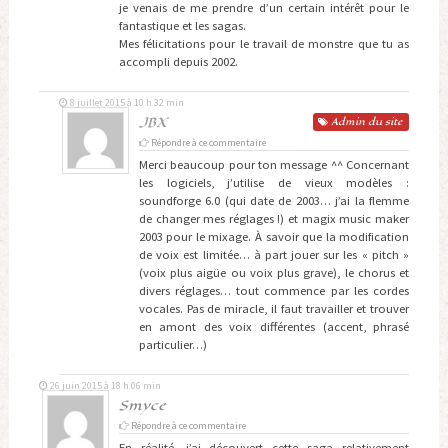
je venais de me prendre d’un certain intérêt pour le
fantastique et les sagas.
Mes félicitations pour le travail de monstre que tu as
accompli depuis 2002.
8 juillet 2015 à 10 h 32 min
JBX
Admin
du site
Répondre à ce commentaire
Merci beaucoup pour ton message ^^ Concernant
les logiciels, j’utilise de vieux modèles :
soundforge 6.0 (qui date de 2003… j’ai la flemme
de changer mes réglages !) et magix music maker
2003 pour le mixage. À savoir que la modification
de voix est limitée… à part jouer sur les « pitch »
(voix plus aigüe ou voix plus grave), le chorus et
divers réglages… tout commence par les cordes
vocales. Pas de miracle, il faut travailler et trouver
en amont des voix différentes (accent, phrasé
particulier…)
26 juin 2015 à 18 h 06 min
Smyce
Répondre à ce commentaire
En réalité, j’ai découvert cette saga relativement