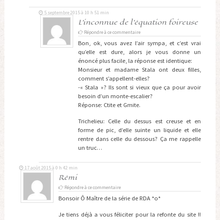
5 septembre 2015 à 10 h 51 min
L'inconnue de l'équation foireuse
Répondre à ce commentaire
Bon, ok, vous avez l’air sympa, et c’est vrai
qu’elle est dure, alors je vous donne un
énoncé plus facile, la réponse est identique:
Monsieur et madame Stala ont deux filles,
comment s’appellent-elles?
-« Stala »? Ils sont si vieux que ça pour avoir
besoin d’un monte-escalier?
Réponse: Ctite et Gmite.
Trichelieu: Celle du dessus est creuse et en
forme de pic, d’elle suinte un liquide et elle
rentre dans celle du dessous? Ça me rappelle
un truc…
17 août 2015 à 0 h 42 min
Rémi
Répondre à ce commentaire
Bonsoir Ô Maître de la série de RDA *o*
Je tiens déjà a vous féliciter pour la refonte du site !!