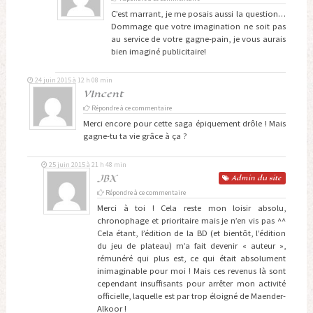
C’est marrant, je me posais aussi la question…
Dommage que votre imagination ne soit pas
au service de votre gagne-pain, je vous aurais
bien imaginé publicitaire!
24 juin 2015 à 12 h 08 min
VIncent
Répondre à ce commentaire
Merci encore pour cette saga épiquement drôle ! Mais
gagne-tu ta vie grâce à ça ?
25 juin 2015 à 21 h 48 min
JBX
Admin
du site
Répondre à ce commentaire
Merci à toi ! Cela reste mon loisir absolu,
chronophage et prioritaire mais je n’en vis pas ^^
Cela étant, l’édition de la BD (et bientôt, l’édition
du jeu de plateau) m’a fait devenir « auteur »,
rémunéré qui plus est, ce qui était absolument
inimaginable pour moi ! Mais ces revenus là sont
cependant insuffisants pour arrêter mon activité
officielle, laquelle est par trop éloigné de Maender-
Alkoor !