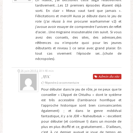
tardivement…Les 13 premiers épisodes étaient déjà
sorti. En clair « Mieux vaut tard que jamais ».
Félicitations et merci!!! Aussi je débute dans le jeu de
role (j’ai réussi à me procurer warhammer v2) et
j’avoue avoir essayer de comprendre l’univers de reflet
d’acier…Une migraine insoutenable s’en suivit. Si vous
avez des conseils, des sites, des adresses,des
références ou n’importe quoi pour les jeunes
débutants et niveau 1 ce serai avec grand plaisir. En
tout cas vivement l’épisode sei…(chute de
nécropoles).
26 juin 2015 à 18 h 48 min
JBX
Admin
du site
Répondre à ce commentaire
Pour débuter dans le jeu de rôle, je ne peux que te
conseiller « L’Appel de Chtulhu » dont le système
est très accessible (l’ambiance horrifique et
l’approche historique sont bien convaincantes
également) ; et dans le genre médiéval
fantastique, il y a le JDR « Naheulbeuk » : excellent
pour débuter (et continuer !) dans un monde de
plus en plus étoffé et ce, gratuitement… D’ailleurs,
c’est à ce dernier auquel je joue de temps en