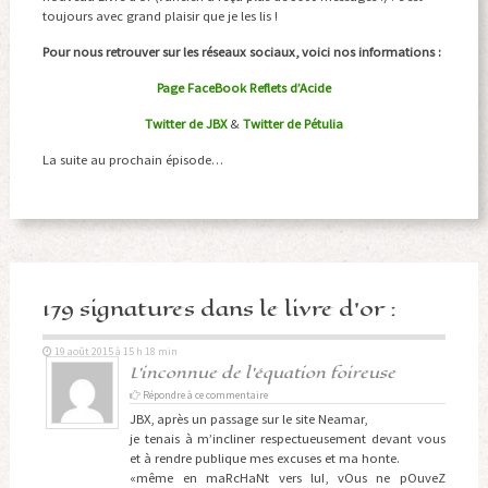
toujours avec grand plaisir que je les lis !
Pour nous retrouver sur les réseaux sociaux, voici nos informations :
Page FaceBook Reflets d’Acide
Twitter de JBX
&
Twitter de Pétulia
La suite au prochain épisode…
179 signatures dans le livre d'or :
19 août 2015 à 15 h 18 min
L'inconnue de l'équation foireuse
Répondre à ce commentaire
JBX, après un passage sur le site Neamar,
je tenais à m’incliner respectueusement devant vous
et à rendre publique mes excuses et ma honte.
«même en maRcHaNt vers luI, vOus ne pOuveZ