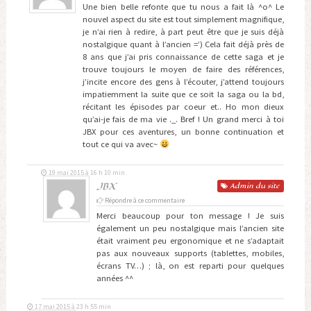
Une bien belle refonte que tu nous a fait là ^o^ Le
nouvel aspect du site est tout simplement magnifique,
je n’ai rien à redire, à part peut être que je suis déjà
nostalgique quant à l’ancien =’) Cela fait déjà près de
8 ans que j’ai pris connaissance de cette saga et je
trouve toujours le moyen de faire des références,
j’incite encore des gens à l’écouter, j’attend toujours
impatiemment la suite que ce soit la saga ou la bd,
récitant les épisodes par coeur et.. Ho mon dieux
qu’ai-je fais de ma vie ._. Bref ! Un grand merci à toi
JBX pour ces aventures, un bonne continuation et
tout ce qui va avec~
19 mai 2015 à 16 h 10 min
JBX
Admin
du site
Répondre à ce commentaire
Merci beaucoup pour ton message ! Je suis
également un peu nostalgique mais l’ancien site
était vraiment peu ergonomique et ne s’adaptait
pas aux nouveaux supports (tablettes, mobiles,
écrans TV…) ; là, on est reparti pour quelques
années ^^
17 mai 2015 à 23 h 55 min