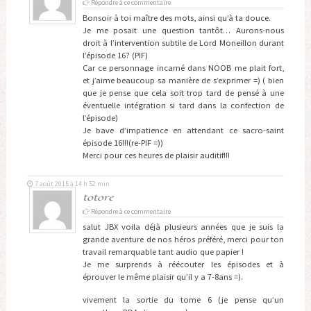
Répondre à ce commentaire
Bonsoir à toi maître des mots, ainsi qu’à ta douce.
Je me posait une question tantôt… Aurons-nous
droit à l’intervention subtile de Lord Moneillon durant
l’épisode 16? (PIF)
Car ce personnage incarné dans NOOB me plait fort,
et j’aime beaucoup sa manière de s’exprimer =) ( bien
que je pense que cela soit trop tard de pensé à une
éventuelle intégration si tard dans la confection de
l’épisode)
Je bave d’impatience en attendant ce sacro-saint
épisode 16!!!(re-PIF =))
Merci pour ces heures de plaisir auditif!!!
7 août 2015 à 14 h 52 min
totore
Répondre à ce commentaire
salut JBX voila déjà plusieurs années que je suis la
grande aventure de nos héros préféré, merci pour ton
travail remarquable tant audio que papier !
Je me surprends à réécouter les épisodes et à
éprouver le même plaisir qu’il y a 7-8ans =).
vivement la sortie du tome 6 (je pense qu’un