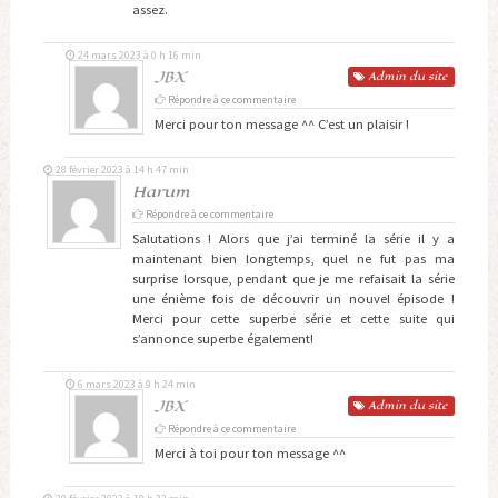
assez.
24 mars 2023 à 0 h 16 min
JBX
Admin
du site
Répondre à ce commentaire
Merci pour ton message ^^ C’est un plaisir !
28 février 2023 à 14 h 47 min
Harum
Répondre à ce commentaire
Salutations ! Alors que j’ai terminé la série il y a
maintenant bien longtemps, quel ne fut pas ma
surprise lorsque, pendant que je me refaisait la série
une énième fois de découvrir un nouvel épisode !
Merci pour cette superbe série et cette suite qui
s’annonce superbe également!
6 mars 2023 à 9 h 24 min
JBX
Admin
du site
Répondre à ce commentaire
Merci à toi pour ton message ^^