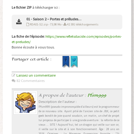
Le fichier ZIP
à télécharger ici :
01 - Saison 2 – Portes et préludes…
RDA01-S2.zip - 73,98 Mo -
42 391 téléchargements
La fiche de l’épisode:
https://www.refletsdacide.com/episodes/portes-
et-preludes/
Bonne écoute à vous tous.
Partager cet article :
Laissez un commentaire
82 Commentaires
A propos de l'auteur :
Pfsm999
Description de l'auteur :
Pfsm999 (pseudo imprononçable d’ailleurs) est le programmeur
de ce nouveau site. Ayant pitié de l'ancien site de JBX, ce petit
geek bondit de joie quand soudain, un matin, un chef de projet
lui proposa de participer à une grande aventure : la refonte de ce
vieux ... SITE ! Aujourd'hui, tel un dragon qui veille sur son or,
il veille sur le site et à son fonctionnement. Âge : 28 ans en
2016. Origines : La Mayenne. Expression favorite : "Si