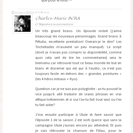
que pour le fond ^^
31 mars 2023 à 17 h 49 min
Charles-Marie BERA
Répondre à ce commentaire
Un très grand bravo. Un épisode nickel (j’aime
beaucoup les nouveaux personnages. Grand bravo à
Pétulia, excellente prestation! Oserais-je le dire? Les
Tricheliades m’avaient un peu manqué). Le script
(dont je n’avais pas compris la disponibilité, comme
quoi cela sert de lire les commentaires) sera le
bienvenu car retrouver tout ce beau monde de but en
blanc et discerner qui est qui à l’audio, ce n’est pas
toujours facile en-dehors des « grandes pointures »
(les 4 héros initiaux + Kyo).
Question car je ne suis pas polyglotte : as-tu poussé le
vice jusqu’à allé traduire de vraies phrases en vrai
elfique tolkiennien et si oui l’as-tu fait tout seul ou t’es
tu fait aider?
J’irai ensuite participer à Ulule et faire savoir que
l’épisode 1 de la saison 2 est sorti (parce que sans la
campagne Ulule j’aurais encore pu attendre). Et puis
je vais réécouter la chanson de Fléau, pour le