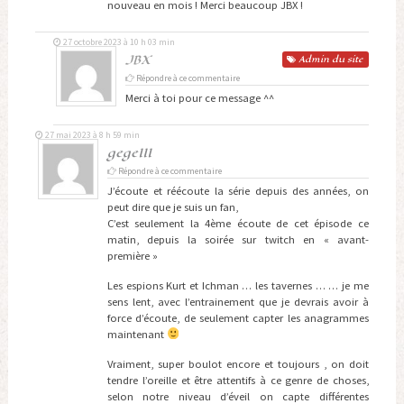
nouveau en mois ! Merci beaucoup JBX !
27 octobre 2023 à 10 h 03 min
JBX
Admin
du site
Répondre à ce commentaire
Merci à toi pour ce message ^^
27 mai 2023 à 8 h 59 min
gegeIII
Répondre à ce commentaire
J’écoute et réécoute la série depuis des années, on
peut dire que je suis un fan,
C’est seulement la 4ème écoute de cet épisode ce
matin, depuis la soirée sur twitch en « avant-
première »
Les espions Kurt et Ichman … les tavernes … … je me
sens lent, avec l’entrainement que je devrais avoir à
force d’écoute, de seulement capter les anagrammes
maintenant
Vraiment, super boulot encore et toujours , on doit
tendre l’oreille et être attentifs à ce genre de choses,
selon notre niveau d’éveil on capte différentes