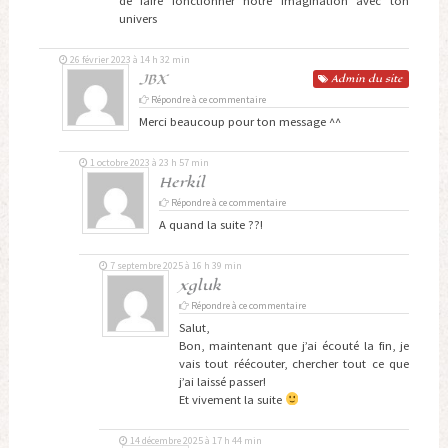
de faire fonctionner notre imagination avec ton
univers
26 février 2023 à 14 h 32 min
JBX
Admin
du site
Répondre à ce commentaire
Merci beaucoup pour ton message ^^
1 octobre 2023 à 23 h 57 min
Herkil
Répondre à ce commentaire
A quand la suite ??!
7 septembre 2025 à 16 h 39 min
xgluk
Répondre à ce commentaire
Salut,
Bon, maintenant que j’ai écouté la fin, je
vais tout réécouter, chercher tout ce que
j’ai laissé passer!
Et vivement la suite
14 décembre 2025 à 17 h 44 min