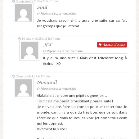
16 septembre 2024 à 21 h 37 min
Soul
Répondre à ce commentaire
Je voudrais savoir si il y aura une suite car ça fait
longtemps que je l’attend
14 janvier 2025 à 18 h 37 min
JBX
Admin
du site
Répondre à ce commentaire
Il y aura une suite ! Mais c’est tellement long à
écrire… XD
15 mars 2024 à 9 h 13 min
Nomanil
Répondre à ce commentaire
Alalalalala, encore une pépite signée jbx…
Tout cela me paraît croustillant pour la suite !
Je ne vais pas faire un roman pour encenser tout le
monde, car il n’y a que du très bon, que ce soit dans
l’écriture que dans toutes les voix (et donc tous ceux
qui les donnes).
Vivement la suite !