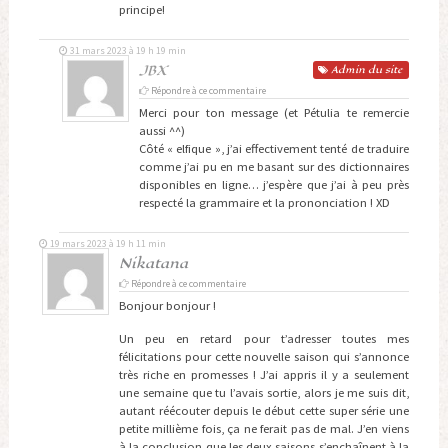
principe!
31 mars 2023 à 19 h 19 min
JBX
Admin
du site
Répondre à ce commentaire
Merci pour ton message (et Pétulia te remercie
aussi ^^)
Côté « elfique », j’ai effectivement tenté de traduire
comme j’ai pu en me basant sur des dictionnaires
disponibles en ligne… j’espère que j’ai à peu près
respecté la grammaire et la prononciation ! XD
19 mars 2023 à 19 h 11 min
Nikatana
Répondre à ce commentaire
Bonjour bonjour !
Un peu en retard pour t’adresser toutes mes
félicitations pour cette nouvelle saison qui s’annonce
très riche en promesses ! J’ai appris il y a seulement
une semaine que tu l’avais sortie, alors je me suis dit,
autant réécouter depuis le début cette super série une
petite millième fois, ça ne ferait pas de mal. J’en viens
à la conclusion que les deux saisons s’enchaînent à la