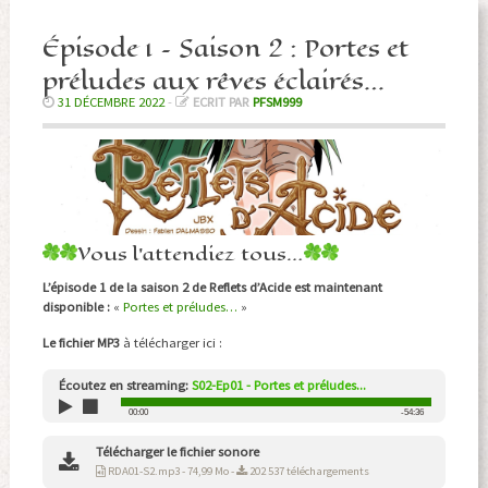
Épisode 1 – Saison 2 : Portes et
préludes aux rêves éclairés…
31 DÉCEMBRE 2022
-
ECRIT PAR
PFSM999
Vous l’attendiez tous…
L’épisode 1 de la saison 2 de Reflets d’Acide est maintenant
disponible :
«
Portes et préludes…
»
Le fichier MP3
à télécharger ici :
Écoutez en streaming:
S02-Ep01 - Portes et préludes...
00:00
-54:36
Télécharger le fichier sonore
RDA01-S2.mp3 - 74,99 Mo -
202 537 téléchargements