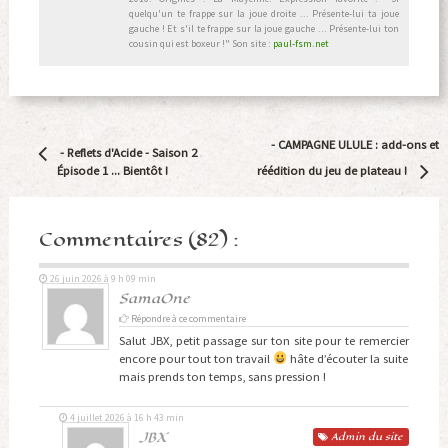
quelqu'un te frappe sur la joue droite ... Présente-lui ta joue
gauche ! Et s'il te frappe sur la joue gauche ... Présente-lui ton
cousin qui est boxeur !" Son site :
paul-fsm.net
Navigation
-
CAMPAGNE ULULE : add-ons et
-
Reflets d'Acide - Saison 2
Article
Épisode 1 ... Bientôt !
réédition du jeu de plateau !
Commentaires (82) :
26 juin 2026 à 9 h 09 min
SamaOne
Répondre à ce commentaire
Salut JBX, petit passage sur ton site pour te remercier
encore pour tout ton travail
hâte d’écouter la suite
mais prends ton temps, sans pression !
4 juillet 2026 à 16 h 43 min
JBX
Admin
du site