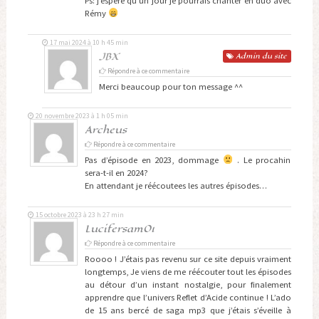
Ps: j’espère qu’un jour je pourrais chanter en duo avec
Rémy
17 mai 2024 à 10 h 45 min
JBX
Admin
du site
Répondre à ce commentaire
Merci beaucoup pour ton message ^^
20 novembre 2023 à 1 h 05 min
Archeus
Répondre à ce commentaire
Pas d’épisode en 2023, dommage
. Le procahin
sera-t-il en 2024?
En attendant je réécoutees les autres épisodes…
15 octobre 2023 à 23 h 27 min
Lucifersam01
Répondre à ce commentaire
Roooo ! J’étais pas revenu sur ce site depuis vraiment
longtemps, Je viens de me réécouter tout les épisodes
au détour d’un instant nostalgie, pour finalement
apprendre que l’univers Reflet d’Acide continue ! L’ado
de 15 ans bercé de saga mp3 que j’étais s’éveille à