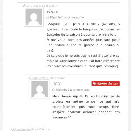
12 juin 2026 à 6 h 49 min
vince
Répondre à ce commentaire
Bonjour JBX… je suis si vieux (42 ans, 5
gosses… il remonte le temps ou j’écoutais les
épisodes de la saison 1 pour la première fois !
Et me voila, bien des années plus tard pour
une nouvelle écoute (parce que pourquoi
pas).
Je sais que je ne suis pas le seul à attendre ça
mais la suite arrive-t-elle? J’ai hate d’entendre
les nouvelles aventures (autant qu’a l’époque)
4 juillet 2026 à 16 h 45 min
JBX
Admin
du site
Répondre à ce commentaire
Merci beaucoup ^^ J’ai eu tout un tas de
projets en même temps, ce qui m’a
complètement pris mon temps libre.
J’espère pouvoir avancer pendant ces
vacances ^^
3 septembre 2025 à 19 h 13 min