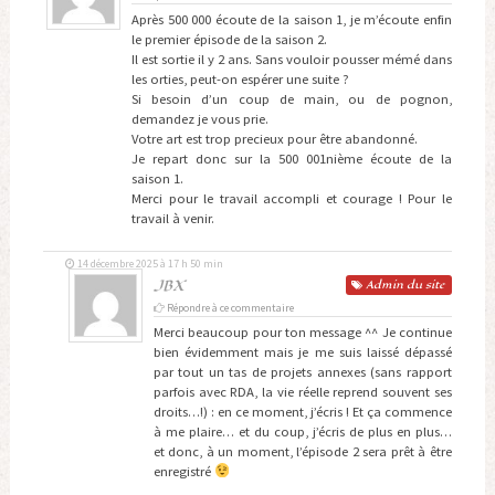
Après 500 000 écoute de la saison 1, je m’écoute enfin
le premier épisode de la saison 2.
Il est sortie il y 2 ans. Sans vouloir pousser mémé dans
les orties, peut-on espérer une suite ?
Si besoin d’un coup de main, ou de pognon,
demandez je vous prie.
Votre art est trop precieux pour être abandonné.
Je repart donc sur la 500 001nième écoute de la
saison 1.
Merci pour le travail accompli et courage ! Pour le
travail à venir.
14 décembre 2025 à 17 h 50 min
JBX
Admin
du site
Répondre à ce commentaire
Merci beaucoup pour ton message ^^ Je continue
bien évidemment mais je me suis laissé dépassé
par tout un tas de projets annexes (sans rapport
parfois avec RDA, la vie réelle reprend souvent ses
droits…!) : en ce moment, j’écris ! Et ça commence
à me plaire… et du coup, j’écris de plus en plus…
et donc, à un moment, l’épisode 2 sera prêt à être
enregistré