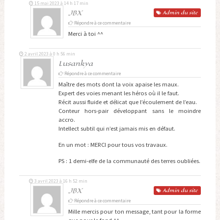
15 mai 2023 à 14 h 17 min
JBX
Admin
du site
Répondre à ce commentaire
Merci à toi ^^
2 avril 2023 à 0 h 56 min
Lusankya
Répondre à ce commentaire
Maître des mots dont la voix apaise les maux.
Expert des voies menant les héros où il le faut.
Récit aussi fluide et délicat que l’écoulement de l’eau.
Conteur hors-pair développant sans le moindre
accro.
Intellect subtil qui n’est jamais mis en défaut.
En un mot : MERCI pour tous vos travaux.
PS : 1 demi-elfe de la communauté des terres oubliées.
3 avril 2023 à 16 h 52 min
JBX
Admin
du site
Répondre à ce commentaire
Mille mercis pour ton message, tant pour la forme