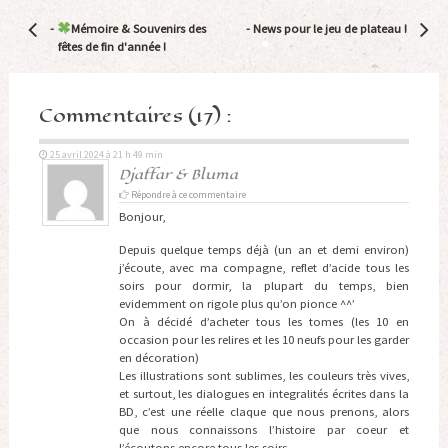
Navigation
-
Mémoire & Souvenirs des
-
News pour le jeu de plateau !
Article
fêtes de fin d'année !
Commentaires (17) :
25 avril 2024 à 21 h 49 min
Djaffar & Bluma
Répondre à ce commentaire
Bonjour,
Depuis quelque temps déjà (un an et demi environ)
j’écoute, avec ma compagne, reflet d’acide tous les
soirs pour dormir, la plupart du temps, bien
evidemment on rigole plus qu’on pionce ^^’
On à décidé d’acheter tous les tomes (les 10 en
occasion pour les relires et les 10 neufs pour les garder
en décoration)
Les illustrations sont sublimes, les couleurs très vives,
et surtout, les dialogues en integralités écrites dans la
BD, c’est une réelle claque que nous prenons, alors
que nous connaissons l’histoire par coeur et
l’écoutons encore tous les soirs.