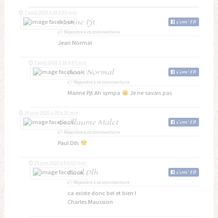
7 août 2020 à 18 h 03 min
Marine Pjt
Com
'
FB
Répondre à ce commentaire
Jean Normal
7 août 2020 à 18 h 07 min
Jean Normal
Com
'
FB
Répondre à ce commentaire
Marine Pjt Ah sympa
Je ne savais pas
14 juin 2020 à 20 h 51 min
Guillaume Malet
Com
'
FB
Répondre à ce commentaire
Paul Dlh
15 juin 2020 à 9 h 03 min
Paul Dlh
Com
'
FB
Répondre à ce commentaire
ca existe donc bel et bien !
Charles Maussion