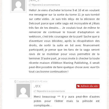
Répondre à ce commentaire
Hello! Je viens d’acheter le tome 9 et 10 et en voulant
me renseigner sur la sortie du tome 11 je suis tombé
sur cette vidéo. Je suis très déçu de la décision de
Delcourt parce que cette saga est incroyable et j’étais
très fan de tes dessins… Je voulais tout de même te
remercier de continuer le travail d’adaptation en
webtoon, c’est très courageux de ta part! Sache que si
d’aventure vous décidiez, après la récupération des
droits, de sortir la suite en bd avec financement
participatif, je pense que les fans de la saga seront
ravis de se mobiliser pour vous permettre de la
terminer. D’autre part, je vous invite à checker la toute
récente maison d’édition Waning Publishing, il serait
peut-être possible de faire quelque chose avec eux! En
tout cas bonne continuation !
7 novembre 2020 à 0 h 41 min
JBX
Admin
du site
Répondre à ce commentaire
Merci beaucoup ^^ Il y aura peut-être d’autres
pistes pour l’éditer mais la période est
compliquée…