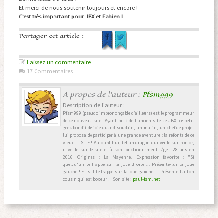
Et merci de nous soutenir toujours et encore !
C’est très important pour JBX et Fabien !
Partager cet article :
Laissez un commentaire
17 Commentaires
A propos de l'auteur :
Pfsm999
Description de l'auteur :
Pfsm999 (pseudo imprononçable d’ailleurs) est le programmeur
de ce nouveau site. Ayant pitié de l'ancien site de JBX, ce petit
geek bondit de joie quand soudain, un matin, un chef de projet
lui proposa de participer à une grande aventure : la refonte de ce
vieux ... SITE ! Aujourd'hui, tel un dragon qui veille sur son or,
il veille sur le site et à son fonctionnement. Âge : 28 ans en
2016. Origines : La Mayenne. Expression favorite : "Si
quelqu'un te frappe sur la joue droite ... Présente-lui ta joue
gauche ! Et s'il te frappe sur la joue gauche ... Présente-lui ton
cousin qui est boxeur !" Son site :
paul-fsm.net