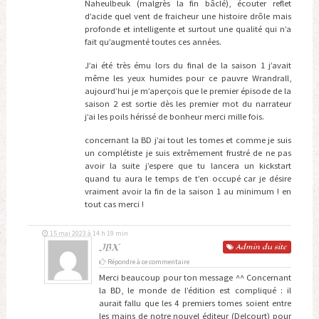
Naheulbeuk (malgrès la fin bâclé), écouter reflet
d’acide quel vent de fraicheur une histoire drôle mais
profonde et intelligente et surtout une qualité qui n’a
fait qu’augmenté toutes ces années.
J’ai été très ému lors du final de la saison 1 j’avait
même les yeux humides pour ce pauvre Wrandrall,
aujourd’hui je m’aperçois que le premier épisode de la
saison 2 est sortie dès les premier mot du narrateur
j’ai les poils hérissé de bonheur merci mille fois.
concernant la BD j’ai tout les tomes et comme je suis
un complétiste je suis extrêmement frustré de ne pas
avoir la suite j’espere que tu lancera un kickstart
quand tu aura le temps de t’en occupé car je désire
vraiment avoir la fin de la saison 1 au minimum ! en
tout cas merci !
15 mai 2023 à 14 h 19 min
JBX
Admin
du site
Répondre à ce commentaire
Merci beaucoup pour ton message ^^ Concernant
la BD, le monde de l’édition est compliqué : il
aurait fallu que les 4 premiers tomes soient entre
les mains de notre nouvel éditeur (Delcourt) pour