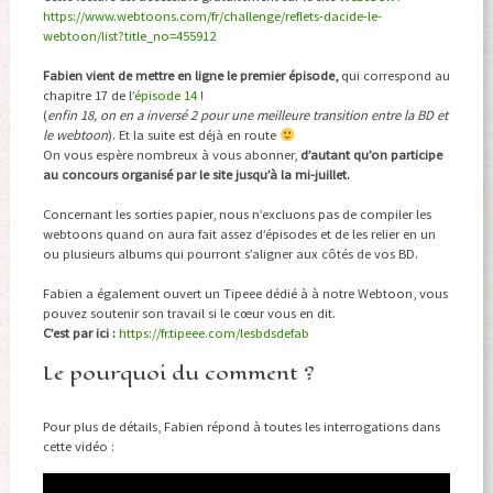
https://www.webtoons.com/fr/challenge/reflets-dacide-le-
webtoon/list?title_no=455912
Fabien vient de mettre en ligne le premier épisode,
qui correspond au
chapitre 17 de l’
épisode 14
!
(
enfin 18, on en a inversé 2 pour une meilleure transition entre la BD et
le webtoon
). Et la suite est déjà en route
On vous espère nombreux à vous abonner,
d’autant qu’on participe
au concours organisé par le site jusqu’à la mi-juillet.
Concernant les sorties papier, nous n’excluons pas de compiler les
webtoons quand on aura fait assez d’épisodes et de les relier en un
ou plusieurs albums qui pourront s’aligner aux côtés de vos BD.
Fabien a également ouvert un Tipeee dédié à à notre Webtoon, vous
pouvez soutenir son travail si le cœur vous en dit.
C’est par ici :
https://fr.tipeee.com/lesbdsdefab
Le pourquoi du comment ?
Pour plus de détails, Fabien répond à toutes les interrogations dans
cette vidéo :