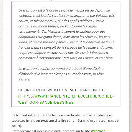
Le webtoon est à la Corée ce que le manga est au Japon. Le
webtoon c’est la bd à scroller sur smartphone, par épisode très
courts, et très nombreux, sur des applis dédiées. C’est le
contraire du mode liseuse, où l’on tourne les pages
virtuellement. Ces histoires inspirent le cinéma pour des
adaptations sur grand écran, mais aussi les séries tv, les jeux
vidéo, et même l’édition papier. C’est tout le contraire de la BD
française, qui se conçoit dans l’espace de la feuille et du livre,
et qui est adaptée ensuite sur écran. Ce savoir-faire coréen
commence à s’exporter aux Etats unis, en France et en Chine.
Le webtoon s’achète au numéro. Au bout d’une dizaine
d’épisode si le lectorat n’est pas au rendez-vous, la série
s’arrête.
DÉFINITION DU WEBTOON PAR FRANCEINTER :
HTTPS://WWW.FRANCEINTER.FR/CULTURE/COREE-
WEBTOON-BANDE-DESSINEE
Ce format est adapté à la lecture « verticale » sur smartphone et
tablettes (mais on peut aussi le lire sur un écran d’ordinateur, pas de
souci).
Cette lecture est accessible gratuitement sur le site
Webtoon
: