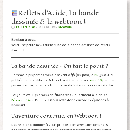
Reflets d’Acide, La bande
dessinée & le webtoon !
13 JUIN 2020
-
ECRIT PAR
PFSM999
Bonjour à tous,
Voici une petite news sur la suite de la bande dessinée de Reflets
d’Acide !
La bande dessinée – On fait le point ?
Comme la plupart de vous le savent déjà (ou pas), la
BD
, jusqu’ici
publiée par les éditions Delcourt s’est terminée au
tome 10
paru en
janvier dernier, la faute à tout un tas de facteurs inutiles à détailler.
Toujours est-il que nous en étions rendu quasiment à la fin de
l
‘épisode 14
de l’audio.
Il nous reste donc encore : 2 épisodes à
boucler !
L’aventure continue, en Webtoon !
Désireux de continuer à vous proposer les aventures dessinées de
nos amis, et dans l’esprit de revenir aux fondamentaux de l’esprit