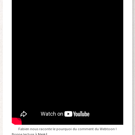
Fabien nous raconte le pourquoi du comment du Webtoon !
Bonne lecture à
tous !