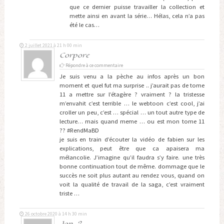
que ce dernier puisse travailler la collection et
mette ainsi en avant la série… Hélas, cela n’a pas
été le cas…
2 juillet 2021 à 21 h 00 min
Corpore
Répondre à ce commentaire
Je suis venu a la pèche au infos après un bon
moment et quel fut ma surprise .. j’aurait pas de tome
11 a mettre sur l’étagère ? vraiment ? la tristesse
m’envahit c’est terrible … le webtoon c’est cool, j’ai
croller un peu, c’est … spécial … un tout autre type de
lecture… mais quand meme … ou est mon tome 11
?? #RendMaBD
je suis en train d’écouter la vidéo de fabien sur les
explications, peut être que ca apaisera ma
mélancolie. J’imagine qu’il faudra s’y faire. une très
bonne continuation tout de même. dommage que le
succès ne soit plus autant au rendez vous, quand on
voit la qualité de travail de la saga, c’est vraiment
triste …
26 octobre 2020 à 14 h 30 min
Jon_2