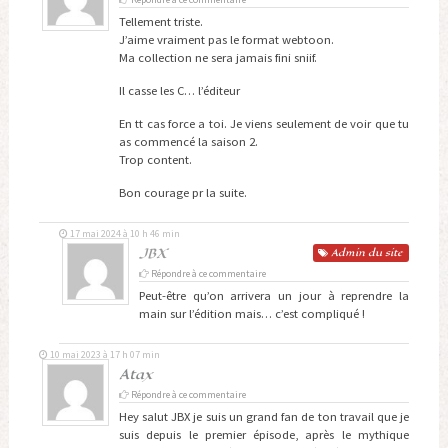
Tellement triste.
J’aime vraiment pas le format webtoon.
Ma collection ne sera jamais fini sniif.
Il casse les C… l’éditeur
En tt cas force a toi. Je viens seulement de voir que tu
as commencé la saison 2.
Trop content.
Bon courage pr la suite.
17 mai 2024 à 10 h 46 min
JBX
Admin
du site
Répondre à ce commentaire
Peut-être qu’on arrivera un jour à reprendre la
main sur l’édition mais… c’est compliqué !
10 mai 2023 à 17 h 07 min
Atax
Répondre à ce commentaire
Hey salut JBX je suis un grand fan de ton travail que je
suis depuis le premier épisode, après le mythique