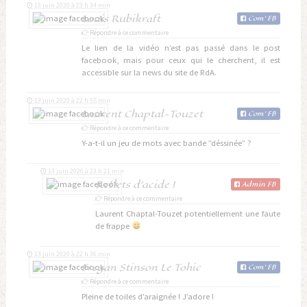
13 juin 2020 à 23 h 34 min
Louis Rubikraft
Com
'
FB
Répondre à ce commentaire
Le lien de la vidéo n’est pas passé dans le post
facebook, mais pour ceux qui le cherchent, il est
accessible sur la news du site de RdA.
13 juin 2020 à 22 h 55 min
Laurent Chaptal-Touzet
Com
'
FB
Répondre à ce commentaire
Y-a-t-il un jeu de mots avec bande ”déssinée” ?
13 juin 2020 à 23 h 21 min
Reflets d'acide !
Admin
Com
'
FB
FB
Répondre à ce commentaire
Laurent Chaptal-Touzet potentiellement une faute
de frappe
13 juin 2020 à 22 h 36 min
Fregan Stinson Le Tohic
Com
'
FB
Répondre à ce commentaire
Pleine de toiles d’araignée ! J’adore !